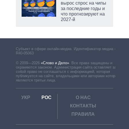
вырос спрос на чипы
за последние годы и
что прогнозируют на
2027-й
рф
Субъект в сфере онлайн-медиа. Идентификатор медиа –
R40-05063
© 2009—2026
«Слово и Дело»
.
Все права защищены и
охраняются законом. Администрация сайта оставляет за
собой право не соглашаться с информацией, которая
публикуется на сайте, владельцами или авторами которой
являются третьи лица.
УКР
РОС
О НАС
КОНТАКТЫ
ПРАВИЛА