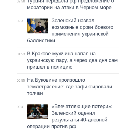
Турция передала рф предложение о
02:58
моратории на атаки в Черном море
Зеленский назвал
02:31
возможные сроки боевого
применения украинской
баллистики
В Кракове мужчина напал на
01:53
украинскую пару, а через два дня сам
пришел в полицию
На Буковине произошло
00:55
землетрясение: где зафиксировали
толчки
«Впечатляющие потери»:
00:41
Зеленский оценил
результаты 40-дневной
операции против рф