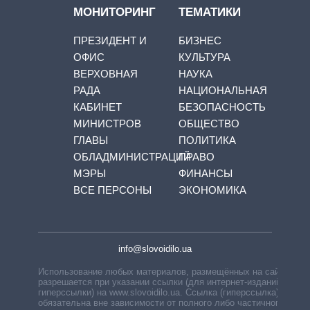
МОНИТОРИНГ
ТЕМАТИКИ
ПРЕЗИДЕНТ И
БИЗНЕС
ОФИС
КУЛЬТУРА
ВЕРХОВНАЯ
НАУКА
РАДА
НАЦИОНАЛЬНАЯ
КАБИНЕТ
БЕЗОПАСНОСТЬ
МИНИСТРОВ
ОБЩЕСТВО
ГЛАВЫ
ПОЛИТИКА
ОБЛАДМИНИСТРАЦИЙ
ПРАВО
МЭРЫ
ФИНАНСЫ
ВСЕ ПЕРСОНЫ
ЭКОНОМИКА
info@slovoidilo.ua
Использование любых материалов, размещённых на сайте,
разрешается при указании ссылки (для интернет-изданий —
гиперссылки) на www.slovoidilo.ua. Ссылка (гиперссылка)
обязательна вне зависимости от полного либо частичного