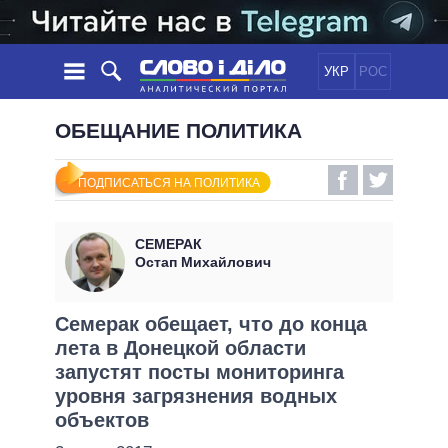
УКР
РОС
НОВОСТИ
ОБЕЩАНИЕ ПОЛИТИКА
ОБЕЩАНИЯ
ЛЕНТА
ПОЛИТИКА
ПОДПИСАТЬСЯ НА ПОЛИТИКА
СОБЫТИЯ
ЭКОНОМИКА
ПОЛИТИКИ
СТАТЬИ
ОБЩЕСТВО
СЕМЕРАК
ИНФОГРАФИКА
МНЕНИЯ
МИР
ВСЕ ПОЛИТИКИ
Остап Михайлович
ОБЗОРЫ
ПРЕЗИДЕНТ И ОФИС
ВИДЕО
ДАЙДЖЕСТЫ
ВЕРХОВНАЯ РАДА
Семерак обещает, что до конца
ПОДДЕРЖАТЬ
лета в Донецкой области
КАБИНЕТ МИНИСТРОВ
запустят посты мониторинга
ГЛАВЫ ОБЛАДМИНИСТРАЦИЙ
СРАВНЕНИЕ ПОЛИТИКОВ
уровня загрязнения водных
МЭРЫ
объектов
ВСЕ ПЕРСОНЫ