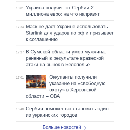
Украина получит от Сербии 2
18:01
миллиона евро: на что направят
Маск не дает Украине использовать
17:34
Starlink для ударов по рф и призывает
к соглашению
В Сумской области умер мужчина,
17:27
раненный в результате вражеской
атаки на рынок в Белополье
Оккупанты получили
17:01
указание на «свободную
охоту» в Херсонской
области – ОВА
Сербия поможет восстановить один
16:48
из украинских городов
Больше новостей