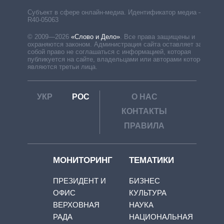
Субъект в сфере онлайн-медиа. Идентификатор медиа –
R40-05063
© 2009—2026
«Слово и Дело»
.
Все права защищены и
охраняются законом. Администрация сайта оставляет за
собой право не соглашаться с информацией, которая
публикуется на сайте, владельцами или авторами которой
являются третьи лица.
УКР
РОС
О НАС
КОНТАКТЫ
ПРАВИЛА
МОНИТОРИНГ
ТЕМАТИКИ
ПРЕЗИДЕНТ И
БИЗНЕС
ОФИС
КУЛЬТУРА
ВЕРХОВНАЯ
НАУКА
РАДА
НАЦИОНАЛЬНАЯ