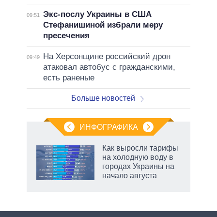
Экс-послу Украины в США
09:51
Стефанишиной избрали меру
пресечения
На Херсонщине российский дрон
09:49
атаковал автобус с гражданскими,
есть раненые
Больше новостей
ИНФОГРАФИКА
Как выросли тарифы
на холодную воду в
в
городах Украины на
начало августа