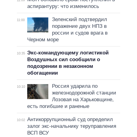
11:09
аспирантуру: что изменилось
Зеленский подтвердил
11:00
поражение двух НПЗ в
россии и судов врага в
Черном море
Экс-командующему логистикой
10:35
Воздушных сил сообщили о
подозрении в незаконном
обогащении
Россия ударила по
10:10
железнодорожной станции
Лозовая на Харьковщине,
есть погибшие и раненые
Антикоррупционный суд определил
10:02
залог экс-начальнику теруправления
ВСП ВСУ