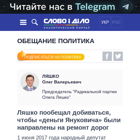
УКР
РОС
НОВОСТИ
ОБЕЩАНИЕ ПОЛИТИКА
ОБЕЩАНИЯ
ЛЕНТА
ПОЛИТИКА
ПОДПИСАТЬСЯ НА ПОЛИТИКА
СОБЫТИЯ
ЭКОНОМИКА
ПОЛИТИКИ
СТАТЬИ
ОБЩЕСТВО
ЛЯШКО
ИНФОГРАФИКА
МНЕНИЯ
МИР
ВСЕ ПОЛИТИКИ
Олег Валерьевич
ОБЗОРЫ
ПРЕЗИДЕНТ И ОФИС
Председатель "Радикальной партии
ВИДЕО
Олега Ляшко"
ДАЙДЖЕСТЫ
ВЕРХОВНАЯ РАДА
ПОДДЕРЖАТЬ
КАБИНЕТ МИНИСТРОВ
Ляшко пообещал добиваться,
ГЛАВЫ ОБЛАДМИНИСТРАЦИЙ
чтобы «деньги Януковича» были
СРАВНЕНИЕ ПОЛИТИКОВ
МЭРЫ
направлены на ремонт дорог
ВСЕ ПЕРСОНЫ
1 июня 2017 года народный депутат