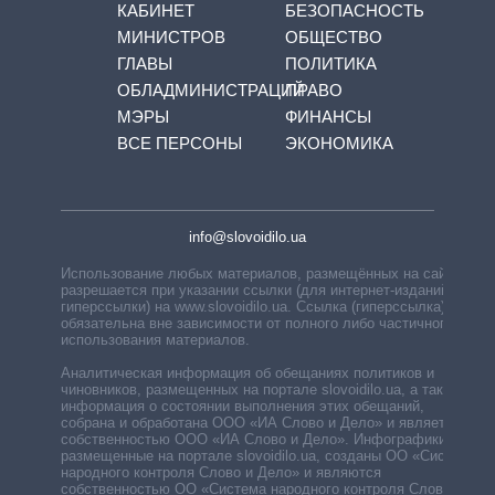
КАБИНЕТ
БЕЗОПАСНОСТЬ
МИНИСТРОВ
ОБЩЕСТВО
ГЛАВЫ
ПОЛИТИКА
ОБЛАДМИНИСТРАЦИЙ
ПРАВО
МЭРЫ
ФИНАНСЫ
ВСЕ ПЕРСОНЫ
ЭКОНОМИКА
info@slovoidilo.ua
Использование любых материалов, размещённых на сайте,
разрешается при указании ссылки (для интернет-изданий —
гиперссылки) на www.slovoidilo.ua. Ссылка (гиперссылка)
обязательна вне зависимости от полного либо частичного
использования материалов.
Аналитическая информация об обещаниях политиков и
чиновников, размещенных на портале slovoidilo.ua, а также
информация о состоянии выполнения этих обещаний,
собрана и обработана ООО «ИА Слово и Дело» и является
собственностью ООО «ИА Слово и Дело». Инфографики,
размещенные на портале slovoidilo.ua, созданы ОО «Система
народного контроля Слово и Дело» и являются
собственностью ОО «Система народного контроля Слово и