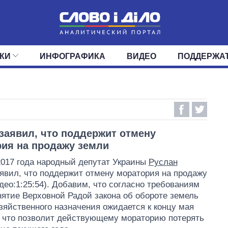
КИ
ИНФОГРАФИКА
ВИДЕО
ПОДДЕРЖА
ИС
ЛЕНТА
ВЕРХОВНАЯ РАДА
СОБЫТИЯ
СТАТЬИ
КАБИНЕТ МИНИСТРОВ
МНЕНИЯ
ОБЗОРЫ
ГЛАВЫ ОБЛАДМИНИ
ДАЙДЖЕСТЫ
ПОЛИТИКА
ДЕПУТАТЫ
ЭКОНОМИКА
КОМИТЕТЫ
ФРАКЦИИ
ОБЩЕСТВО
ОКРУГА
МИР
заявил, что поддержит отмену
ия на продажу земли
2017 года народный депутат Украины
Руслан
явил, что поддержит отмену моратория на продажу
део:1:25:54). Добавим, что согласно требованиям
ятие Верховной Радой закона об обороте земель
зяйственного назначения ожидается к концу мая
, что позволит действующему мораторию потерять