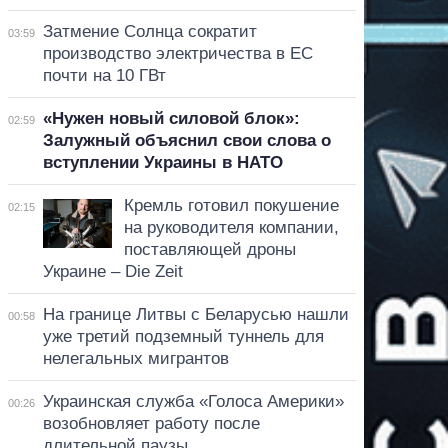
Затмение Солнца сократит
03:59
производство электричества в ЕС
почти на 10 ГВт
«Нужен новый силовой блок»:
02:59
Залужный объяснил свои слова о
вступлении Украины в НАТО
Кремль готовил покушение
02:15
на руководителя компании,
поставляющей дроны
Украине – Die Zeit
На границе Литвы с Беларусью нашли
00:58
уже третий подземный туннель для
нелегальных мигрантов
Украинская служба «Голоса Америки»
00:26
возобновляет работу после
длительной паузы