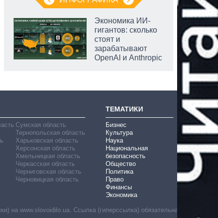
Экономика ИИ-
гигантов: сколько
стоят и
зарабатывают
OpenAI и Anthropic
ТЕМАТИКИ
ласть
Сумская область
Бизнес
Тернопольская область
Культура
ь
Харьковская область
Наука
Херсонская область
Национальная
Хмельницкая область
безопасность
Черкасская область
Общество
Черниговская область
Политика
Черновицкая область
Право
Финансы
Экономика
) на www.slovoidilo.ua. Ссылка (гиперссылка) обязательна