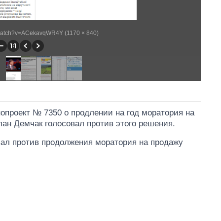
/watch?v=ACekavqWR4Y (1170 × 840)
опроект № 7350 о продлении на год моратория на
ан Демчак голосовал против этого решения.
вал против продолжения моратория на продажу