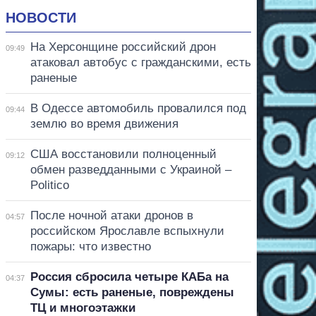
НОВОСТИ
На Херсонщине российский дрон
09:49
атаковал автобус с гражданскими, есть
раненые
В Одессе автомобиль провалился под
09:44
землю во время движения
США восстановили полноценный
09:12
обмен разведданными с Украиной –
Politico
После ночной атаки дронов в
04:57
российском Ярославле вспыхнули
пожары: что известно
Россия сбросила четыре КАБа на
04:37
Сумы: есть раненые, повреждены
ТЦ и многоэтажки