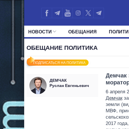
НОВОСТИ
ОБЕЩАНИЯ
ПОЛИТИ
ВСЕ ПОЛИТИКИ
ПРЕЗИДЕНТ И ОФ
ОБЕЩАНИЕ ПОЛИТИКА
ПОДПИСАТЬСЯ НА ПОЛИТИКА
Демчак 
ДЕМЧАК
моратор
Руслан Евгеньевич
6 апреля 
Демчак
за
земли (ви
МВФ, прин
сельскохо
2017 года