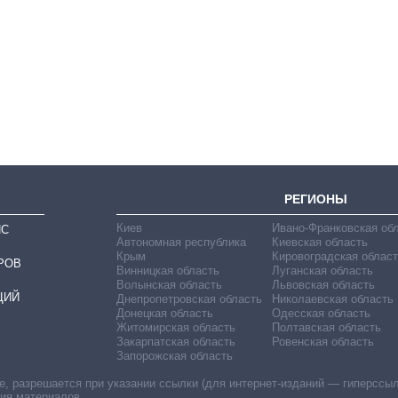
Сколько
картофеля
выращивали в
Украине до и во
время большой
войны
РЕГИОНЫ
Киев
Ивано-Франковская об
ИС
Автономная республика
Киевская область
Крым
Кировоградская област
РОВ
Винницкая область
Луганская область
Волынская область
Львовская область
ЦИЙ
Днепропетровская область
Николаевская область
Донецкая область
Одесская область
Житомирская область
Полтавская область
Закарпатская область
Ровенская область
Запорожская область
 разрешается при указании ссылки (для интернет-изданий — гиперссылки
ния материалов.