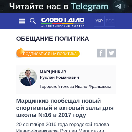
УКР
РОС
НОВОСТИ
ОБЕЩАНИЕ ПОЛИТИКА
ОБЕЩАНИЯ
ЛЕНТА
ПОЛИТИКА
ПОДПИСАТЬСЯ НА ПОЛИТИКА
СОБЫТИЯ
ЭКОНОМИКА
ПОЛИТИКИ
СТАТЬИ
ОБЩЕСТВО
МАРЦИНКИВ
ИНФОГРАФИКА
МНЕНИЯ
МИР
ВСЕ ПОЛИТИКИ
Руслан Романович
ОБЗОРЫ
ПРЕЗИДЕНТ И ОФИС
Городской голова Ивано-Франковска
ВИДЕО
ДАЙДЖЕСТЫ
ВЕРХОВНАЯ РАДА
Марцинкив пообещал новый
ПОДДЕРЖАТЬ
КАБИНЕТ МИНИСТРОВ
спортивный и актовый залы для
ГЛАВЫ ОБЛАДМИНИСТРАЦИЙ
школы №16 в 2017 году
СРАВНЕНИЕ ПОЛИТИКОВ
МЭРЫ
20 сентября 2016 года городской голова
ВСЕ ПЕРСОНЫ
Ивано-Франковска
Руслан Марцинкив