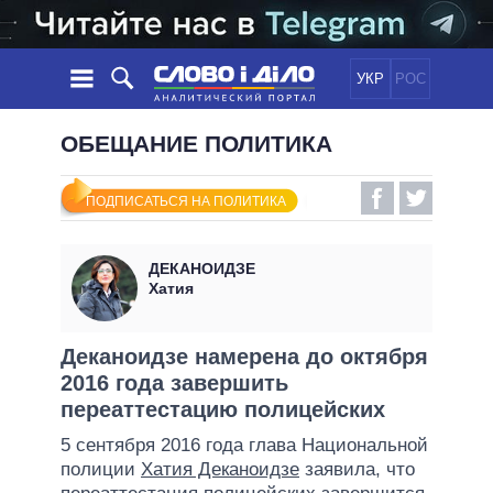
УКР
РОС
НОВОСТИ
ОБЕЩАНИЕ ПОЛИТИКА
ОБЕЩАНИЯ
ЛЕНТА
ПОЛИТИКА
ПОДПИСАТЬСЯ НА ПОЛИТИКА
СОБЫТИЯ
ЭКОНОМИКА
ПОЛИТИКИ
СТАТЬИ
ОБЩЕСТВО
ДЕКАНОИДЗЕ
ИНФОГРАФИКА
МНЕНИЯ
МИР
ВСЕ ПОЛИТИКИ
Хатия
ОБЗОРЫ
ПРЕЗИДЕНТ И ОФИС
ВИДЕО
ДАЙДЖЕСТЫ
ВЕРХОВНАЯ РАДА
Деканоидзе намерена до октября
ПОДДЕРЖАТЬ
2016 года завершить
КАБИНЕТ МИНИСТРОВ
переаттестацию полицейских
ГЛАВЫ ОБЛАДМИНИСТРАЦИЙ
СРАВНЕНИЕ ПОЛИТИКОВ
5 сентября 2016 года глава Национальной
МЭРЫ
полиции
Хатия Деканоидзе
заявила, что
ВСЕ ПЕРСОНЫ