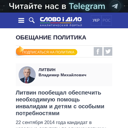
УКР
РОС
НОВОСТИ
ОБЕЩАНИЕ ПОЛИТИКА
ОБЕЩАНИЯ
ЛЕНТА
ПОЛИТИКА
ПОДПИСАТЬСЯ НА ПОЛИТИКА
СОБЫТИЯ
ЭКОНОМИКА
ПОЛИТИКИ
СТАТЬИ
ОБЩЕСТВО
ЛИТВИН
ИНФОГРАФИКА
МНЕНИЯ
МИР
ВСЕ ПОЛИТИКИ
Владимир Михайлович
ОБЗОРЫ
ПРЕЗИДЕНТ И ОФИС
ВИДЕО
ДАЙДЖЕСТЫ
ВЕРХОВНАЯ РАДА
Литвин пообещал обеспечить
ПОДДЕРЖАТЬ
необходимую помощь
КАБИНЕТ МИНИСТРОВ
инвалидам и детям с особыми
ГЛАВЫ ОБЛАДМИНИСТРАЦИЙ
СРАВНЕНИЕ ПОЛИТИКОВ
потребностями
МЭРЫ
22 сентября 2014 года кандидат в
ВСЕ ПЕРСОНЫ