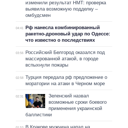
изменили результат НМТ: проверка
выявила возможную подделку –
омбудсмен
Рф нанесла комбинированный
04:41
ракетно-дроновый удар по Одессе:
что известно о последствиях
Российский Белгород оказался под
03:56
массированной атакой, в городе
вспыхнули пожары
Турция передала рф предложение о
02:58
моратории на атаки в Черном море
Зеленский назвал
02:31
возможные сроки боевого
применения украинской
баллистики
В Кракове мужчина напал на
01:53