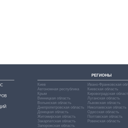
Как изменился
бюджет
Министерства
обороны за 13 лет
войны с россией
РЕГИОНЫ
Киев
Ивано-Франковская об
ИС
Автономная республика
Киевская область
Крым
Кировоградская област
РОВ
Винницкая область
Луганская область
Волынская область
Львовская область
ЦИЙ
Днепропетровская область
Николаевская область
Донецкая область
Одесская область
Житомирская область
Полтавская область
Закарпатская область
Ровенская область
Запорожская область