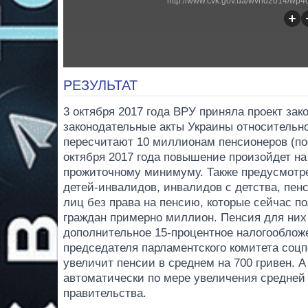
http://www.cvk.gov.ua/wvnd2014/wp4
РЕЗУЛЬТАТ
3 октября 2017 года ВРУ приняла проект за
законодательные акты Украины относительн
пересчитают 10 миллионам пенсионеров (пос
октября 2017 года повышение произойдет на
прожиточному минимуму. Также предусмотр
детей-инвалидов, инвалидов с детства, пен
лиц без права на пенсию, которые сейчас по
граждан примерно миллион. Пенсия для них 
дополнительное 15-процентное налогооблож
председателя парламентского комитета соц
увеличит пенсии в среднем на 700 гривен. А
автоматически по мере увеличения средней
правительства.