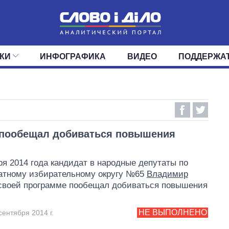
КИ
ИНФОГРАФИКА
ВИДЕО
ПОДДЕРЖА
ИС
ЛЕНТА
ВЕРХОВНАЯ РАДА
СОБЫТИЯ
СТАТЬИ
КАБИНЕТ МИНИСТРОВ
МНЕНИЯ
ОБЗОРЫ
ГЛАВЫ ОБЛАДМИНИ
ДАЙДЖЕСТЫ
ПОЛИТИКА
ДЕПУТАТЫ
ЭКОНОМИКА
КОМИТЕТЫ
ФРАКЦИИ
ОБЩЕСТВО
ОКРУГА
МИР
 пообещал добиваться повышения
ря 2014 года кандидат в народные депутаты по
атному избирательному округу №65
Владимир
своей программе пообещал добиваться повышения
НЕ ВЫПОЛНЕНО
сентября 2014 г.