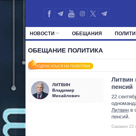
НОВОСТИ
ОБЕЩАНИЯ
ПОЛИТИ
ВСЕ ПОЛИТИКИ
ПРЕЗИДЕНТ И ОФ
ОБЕЩАНИЕ ПОЛИТИКА
ПОДПИСАТЬСЯ НА ПОЛИТИКА
Литвин
ЛИТВИН
пенсий
Владимир
Михайлович
22 сентяб
одноманд
Литвин
в 
пенсий.
Сказано 22 