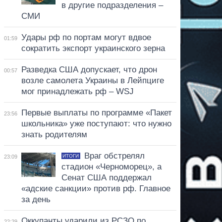
в другие подразделения –
СМИ
Удары рф по портам могут вдвое
01:59
сократить экспорт украинского зерна
Разведка США допускает, что дрон
00:57
возле самолета Украины в Лейпциге
мог принадлежать рф – WSJ
Первые выплаты по программе «Пакет
23:56
школьника» уже поступают: что нужно
знать родителям
Враг обстрелял
ИТОГИ
23:09
стадион «Черноморец», а
Сенат США поддержал
«адские санкции» против рф. Главное
за день
Оккупанты ударили из РСЗО по
22:29