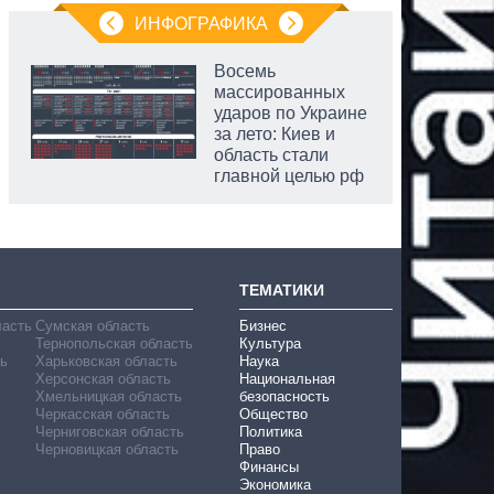
ИНФОГРАФИКА
Восемь
массированных
ударов по Украине
за лето: Киев и
область стали
главной целью рф
ТЕМАТИКИ
ласть
Сумская область
Бизнес
Тернопольская область
Культура
ь
Харьковская область
Наука
Херсонская область
Национальная
Хмельницкая область
безопасность
Черкасская область
Общество
Черниговская область
Политика
Черновицкая область
Право
Финансы
Экономика