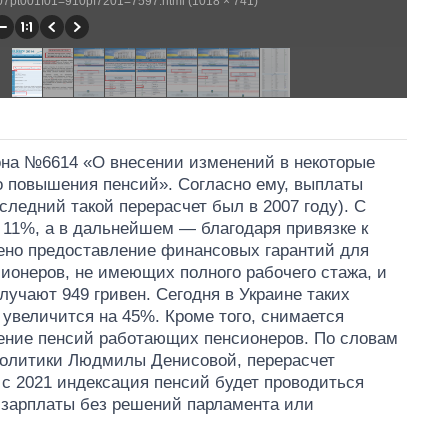
07pt001f01=910pf7201=7597.html (1018 × 741)
кона №6614 «О внесении изменений в некоторые
о повышения пенсий». Согласно ему, выплаты
ледний такой перерасчет был в 2007 году). С
 11%, а в дальнейшем — благодаря привязке к
ено предоставление финансовых гарантий для
сионеров, не имеющих полного рабочего стажа, и
лучают 949 гривен. Сегодня в Украине таких
увеличится на 45%. Кроме того, снимается
ение пенсий работающих пенсионеров. По словам
политики Людмилы Денисовой, перерасчет
 с 2021 индексация пенсий будет проводиться
 зарплаты без решений парламента или