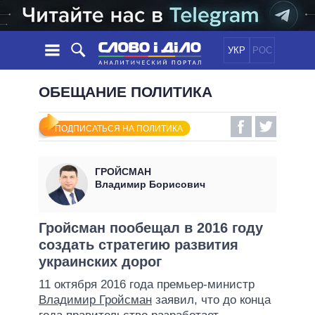
УКР
РОС
НОВОСТИ
ОБЕЩАНИЕ ПОЛИТИКА
ОБЕЩАНИЯ
ЛЕНТА
ПОЛИТИКА
ПОДПИСАТЬСЯ НА ПОЛИТИКА
СОБЫТИЯ
ЭКОНОМИКА
ПОЛИТИКИ
СТАТЬИ
ОБЩЕСТВО
ГРОЙСМАН
ИНФОГРАФИКА
МНЕНИЯ
МИР
ВСЕ ПОЛИТИКИ
Владимир Борисович
ОБЗОРЫ
ПРЕЗИДЕНТ И ОФИС
ВИДЕО
ДАЙДЖЕСТЫ
ВЕРХОВНАЯ РАДА
Гройсман пообещал в 2016 году
ПОДДЕРЖАТЬ
создать стратегию развития
КАБИНЕТ МИНИСТРОВ
украинских дорог
ГЛАВЫ ОБЛАДМИНИСТРАЦИЙ
СРАВНЕНИЕ ПОЛИТИКОВ
11 октября 2016 года премьер-министр
МЭРЫ
Владимир Гройсман
заявил, что до конца
ВСЕ ПЕРСОНЫ