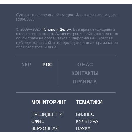
Субъект в сфере онлайн-медиа. Идентификатор медиа –
R40-05063
© 2009—2026
«Слово и Дело»
.
Все права защищены и
охраняются законом. Администрация сайта оставляет за
собой право не соглашаться с информацией, которая
публикуется на сайте, владельцами или авторами которой
являются третьи лица.
УКР
РОС
О НАС
КОНТАКТЫ
ПРАВИЛА
МОНИТОРИНГ
ТЕМАТИКИ
ПРЕЗИДЕНТ И
БИЗНЕС
ОФИС
КУЛЬТУРА
ВЕРХОВНАЯ
НАУКА