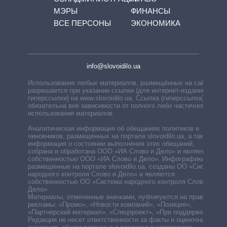
МЭРЫ
ФИНАНСЫ
ВСЕ ПЕРСОНЫ
ЭКОНОМИКА
info@slovoidilo.ua
Использование любых материалов, размещённых на сайте,
разрешается при указании ссылки (для интернет-изданий —
гиперссылки) на www.slovoidilo.ua. Ссылка (гиперссылка)
обязательна вне зависимости от полного либо частичного
использования материалов.
Аналитическая информация об обещаниях политиков и
чиновников, размещенных на портале slovoidilo.ua, а также
информация о состоянии выполнения этих обещаний,
собрана и обработана ООО «ИА Слово и Дело» и является
собственностью ООО «ИА Слово и Дело». Инфографики,
размещенные на портале slovoidilo.ua, созданы ОО «Система
народного контроля Слово и Дело» и являются
собственностью ОО «Система народного контроля Слово и
Дело».
Материалы, отмеченные значками, публикуются на правах
рекламы: «Промо», «Новости компаний», «Позиция»,
«Партнерский материал», «Спецпроект», «При поддержке».
Редакция не несет ответственности за факты и оценочные