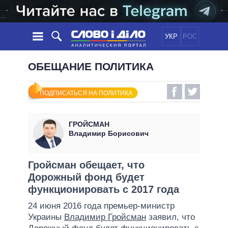
УКР
РОС
НОВОСТИ
ОБЕЩАНИЕ ПОЛИТИКА
ОБЕЩАНИЯ
ЛЕНТА
ПОЛИТИКА
ПОДПИСАТЬСЯ НА ПОЛИТИКА
СОБЫТИЯ
ЭКОНОМИКА
ПОЛИТИКИ
СТАТЬИ
ОБЩЕСТВО
ГРОЙСМАН
ИНФОГРАФИКА
МНЕНИЯ
МИР
ВСЕ ПОЛИТИКИ
Владимир Борисович
ОБЗОРЫ
ПРЕЗИДЕНТ И ОФИС
ВИДЕО
ДАЙДЖЕСТЫ
ВЕРХОВНАЯ РАДА
Гройсман обещает, что
ПОДДЕРЖАТЬ
Дорожный фонд будет
КАБИНЕТ МИНИСТРОВ
функционировать с 2017 года
ГЛАВЫ ОБЛАДМИНИСТРАЦИЙ
СРАВНЕНИЕ ПОЛИТИКОВ
24 июня 2016 года премьер-министр
МЭРЫ
Украины
Владимир Гройсман
заявил, что
ВСЕ ПЕРСОНЫ