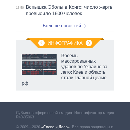
Вспышка Эболы в Конго: число жертв
18:50
превысило 1800 человек
Больше новостей
ИНФОГРАФИКА
Восемь
массированных
ударов по Украине за
лето: Киев и область
стали главной целью
рф
Субъект в сфере онлайн-медиа. Идентификатор медиа –
R40-05063
© 2009—2026
«Слово и Дело»
.
Все права защищены и