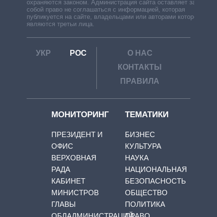
охраняются законом. Администрация сайта оставляет за
собой право не соглашаться с информацией, которая
публикуется на сайте, владельцами или авторами которой
являются третьи лица.
УКР
РОС
О НАС
КОНТАКТЫ
ПРАВИЛА
МОНИТОРИНГ
ТЕМАТИКИ
ПРЕЗИДЕНТ И
БИЗНЕС
ОФИС
КУЛЬТУРА
ВЕРХОВНАЯ
НАУКА
РАДА
НАЦИОНАЛЬНАЯ
КАБИНЕТ
БЕЗОПАСНОСТЬ
МИНИСТРОВ
ОБЩЕСТВО
ГЛАВЫ
ПОЛИТИКА
ОБЛАДМИНИСТРАЦИЙ
ПРАВО