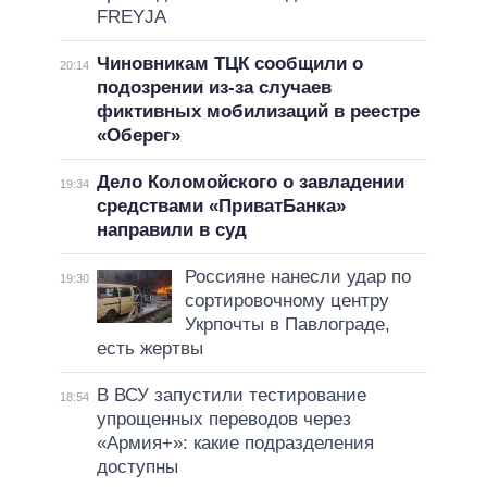
FREYJA
Чиновникам ТЦК сообщили о
20:14
подозрении из-за случаев
фиктивных мобилизаций в реестре
«Оберег»
Дело Коломойского о завладении
19:34
средствами «ПриватБанка»
направили в суд
Россияне нанесли удар по
19:30
сортировочному центру
Укрпочты в Павлограде,
есть жертвы
В ВСУ запустили тестирование
18:54
упрощенных переводов через
«Армия+»: какие подразделения
доступны