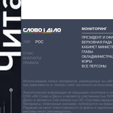
МОНИТОРИНГ
ПРЕЗИДЕНТ И ОФ
УКР
РОС
ВЕРХОВНАЯ РАДА
КАБИНЕТ МИНИСТ
ГЛАВЫ
О НАС
ОБЛАДМИНИСТРА
КОНТАКТЫ
МЭРЫ
ПРАВИЛА
ВСЕ ПЕРСОНЫ
Использование любых материалов, размещённых на сайте,
вне зависимости от полного либо частичного использова
Аналитическая информация об обещаниях политиков и чин
ООО «ИА Слово и Дело» и является собственностью ООО 
Дело» и являются собственностью ОО «Система народног
Материалы, отмеченные значками, публикуются на права
Редакция не несет ответственности за факты и оценочны
рекламы несет рекламодатель.