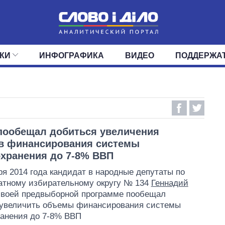
КИ
ИНФОГРАФИКА
ВИДЕО
ПОДДЕРЖА
ИС
ЛЕНТА
ВЕРХОВНАЯ РАДА
СОБЫТИЯ
СТАТЬИ
КАБИНЕТ МИНИСТРОВ
МНЕНИЯ
ОБЗОРЫ
ГЛАВЫ ОБЛАДМИНИ
ДАЙДЖЕСТЫ
ПОЛИТИКА
ДЕПУТАТЫ
ЭКОНОМИКА
КОМИТЕТЫ
ФРАКЦИИ
ОБЩЕСТВО
ОКРУГА
МИР
пообещал добиться увеличения
в финансирования системы
хранения до 7-8% ВВП
ря 2014 года кандидат в народные депутаты по
атному избирательному округу № 134
Геннадий
своей предвыборной программе пообещал
 увеличить объемы финансирования системы
анения до 7-8% ВВП