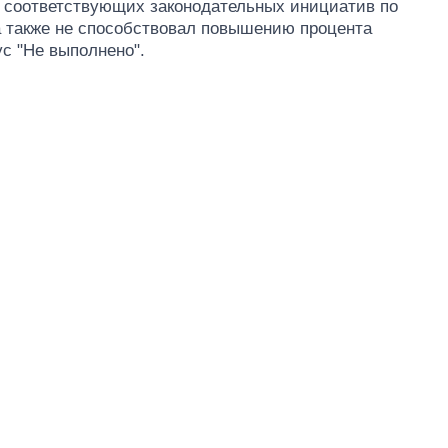
л соответствующих законодательных инициатив по
а также не способствовал повышению процента
с "Не выполнено".
Как за 10 лет
изменилось
количество
поступающих в