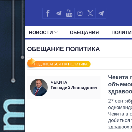
НОВОСТИ
ОБЕЩАНИЯ
ПОЛИТИ
ВСЕ ПОЛИТИКИ
ПРЕЗИДЕНТ И ОФ
ОБЕЩАНИЕ ПОЛИТИКА
ПОДПИСАТЬСЯ НА ПОЛИТИКА
Чекита 
ЧЕКИТА
объемо
Геннадий Леонидович
здравоо
27 сентяб
одноманд
Чекита
в 
добиться
здравоохр