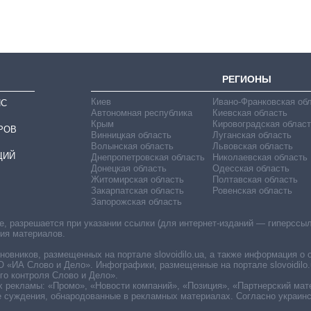
бакалавриат,
магистратуру и
аспирантуру
РЕГИОНЫ
Киев
Ивано-Франковская об
ИС
Автономная республика
Киевская область
Крым
Кировоградская област
РОВ
Винницкая область
Луганская область
Волынская область
Львовская область
ЦИЙ
Днепропетровская область
Николаевская область
Донецкая область
Одесская область
Житомирская область
Полтавская область
Закарпатская область
Ровенская область
Запорожская область
 разрешается при указании ссылки (для интернет-изданий — гиперссылки
ния материалов.
овников, размещенных на портале slovoidilo.ua, а также информация о 
«ИА Слово и Дело». Инфографики, размещенные на портале slovoidilo.
о контроля Слово и Дело».
х рекламы: «Промо», «Новости компаний», «Позиция», «Партнерский мат
е суждения, обнародованные в рекламных материалах. Согласно украин