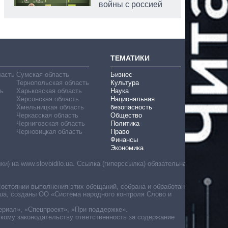
войны с россией
ТЕМАТИКИ
ласть
Сумская область
Бизнес
Тернопольская область
Культура
ь
Харьковская область
Наука
Херсонская область
Национальная
Хмельницкая область
безопасность
Черкасская область
Общество
Черниговская область
Политика
Черновицкая область
Право
Финансы
Экономика
) на www.slovoidilo.ua. Ссылка (гиперссылка) обязательна
состоянии выполнения этих обещаний, собрана и обработана
ua, созданы ОО «Система народного контроля Слово и
ериал», «Спецпроект», «При поддержке».
скому законодательству ответственность за содержание