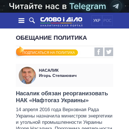
УКР
РОС
НОВОСТИ
ОБЕЩАНИЕ ПОЛИТИКА
ОБЕЩАНИЯ
ЛЕНТА
ПОЛИТИКА
ПОДПИСАТЬСЯ НА ПОЛИТИКА
СОБЫТИЯ
ЭКОНОМИКА
ПОЛИТИКИ
СТАТЬИ
ОБЩЕСТВО
НАСАЛИК
ИНФОГРАФИКА
МНЕНИЯ
МИР
ВСЕ ПОЛИТИКИ
Игорь Степанович
ОБЗОРЫ
ПРЕЗИДЕНТ И ОФИС
ВИДЕО
ДАЙДЖЕСТЫ
ВЕРХОВНАЯ РАДА
Насалик обязан реорганизовать
ПОДДЕРЖАТЬ
НАК «Нафтогаз Украины»
КАБИНЕТ МИНИСТРОВ
ГЛАВЫ ОБЛАДМИНИСТРАЦИЙ
14 апреля 2016 года Верховная Рада
СРАВНЕНИЕ ПОЛИТИКОВ
Украины назначила министром энергетики
МЭРЫ
и угольной промышленности Украины
ВСЕ ПЕРСОНЫ
Игоря Насалика. Программа деятельности