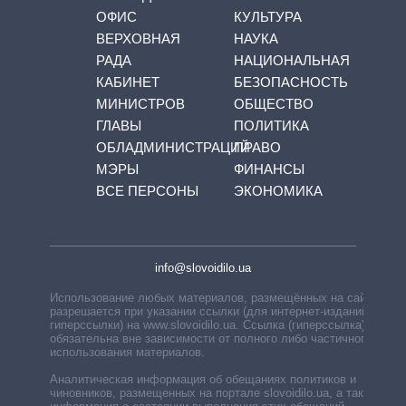
ОФИС
КУЛЬТУРА
ВЕРХОВНАЯ
НАУКА
РАДА
НАЦИОНАЛЬНАЯ
КАБИНЕТ
БЕЗОПАСНОСТЬ
МИНИСТРОВ
ОБЩЕСТВО
ГЛАВЫ
ПОЛИТИКА
ОБЛАДМИНИСТРАЦИЙ
ПРАВО
МЭРЫ
ФИНАНСЫ
ВСЕ ПЕРСОНЫ
ЭКОНОМИКА
info@slovoidilo.ua
Использование любых материалов, размещённых на сайте,
разрешается при указании ссылки (для интернет-изданий —
гиперссылки) на www.slovoidilo.ua. Ссылка (гиперссылка)
обязательна вне зависимости от полного либо частичного
использования материалов.
Аналитическая информация об обещаниях политиков и
чиновников, размещенных на портале slovoidilo.ua, а также