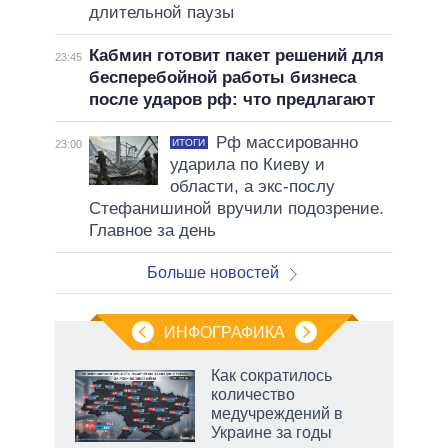
длительной паузы
Кабмин готовит пакет решений для
23:45
бесперебойной работы бизнеса
после ударов рф: что предлагают
Рф массированно
ИТОГИ
23:00
ударила по Киеву и
области, а экс-послу
Стефанишиной вручили подозрение.
Главное за день
Больше новостей
ИНФОГРАФИКА
Как сократилось
количество
не за
медучреждений в
асть
Украине за годы