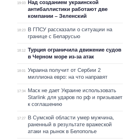
Над созданием украинской
19:03
антибаллистики работают две
компании – Зеленский
В ГПСУ рассказали о ситуации на
18:23
границе с Беларусью
Турция ограничила движение судов
18:12
в Черном море из-за атак
Украина получит от Сербии 2
18:01
миллиона евро: на что направят
Маск не дает Украине использовать
17:34
Starlink для ударов по рф и призывает
к соглашению
В Сумской области умер мужчина,
17:27
раненный в результате вражеской
атаки на рынок в Белополье