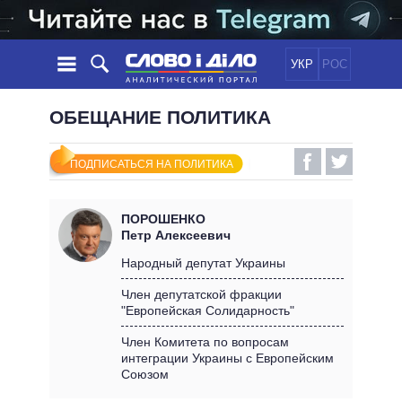
УКР
РОС
НОВОСТИ
ОБЕЩАНИЕ ПОЛИТИКА
ОБЕЩАНИЯ
ЛЕНТА
ПОЛИТИКА
ПОДПИСАТЬСЯ НА ПОЛИТИКА
СОБЫТИЯ
ЭКОНОМИКА
ПОЛИТИКИ
СТАТЬИ
ОБЩЕСТВО
ПОРОШЕНКО
ИНФОГРАФИКА
МНЕНИЯ
МИР
ВСЕ ПОЛИТИКИ
Петр Алексеевич
ОБЗОРЫ
ПРЕЗИДЕНТ И ОФИС
Народный депутат Украины
ВИДЕО
ДАЙДЖЕСТЫ
ВЕРХОВНАЯ РАДА
Член депутатской фракции
ПОДДЕРЖАТЬ
"Европейская Солидарность"
КАБИНЕТ МИНИСТРОВ
ГЛАВЫ ОБЛАДМИНИСТРАЦИЙ
Член Комитета по вопросам
СРАВНЕНИЕ ПОЛИТИКОВ
интеграции Украины с Европейским
МЭРЫ
Союзом
ВСЕ ПЕРСОНЫ