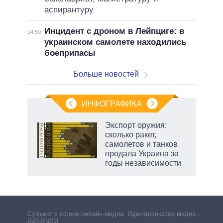
аспирантуру
Инцидент с дроном в Лейпциге: в
14:50
украинском самолете находились
боеприпасы
Больше новостей
ИНФОГРАФИКА
Экспорт оружия:
о
сколько ракет,
самолетов и танков
продала Украина за
ic
годы независимости
Субъект в сфере онлайн-медиа. Идентификатор медиа –
R40-05063