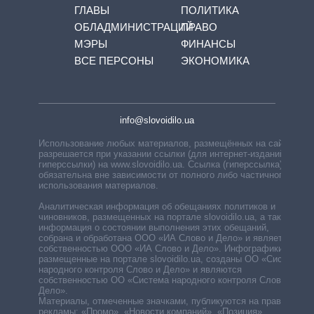
ГЛАВЫ
ПОЛИТИКА
ОБЛАДМИНИСТРАЦИЙ
ПРАВО
МЭРЫ
ФИНАНСЫ
ВСЕ ПЕРСОНЫ
ЭКОНОМИКА
info@slovoidilo.ua
Использование любых материалов, размещённых на сайте,
разрешается при указании ссылки (для интернет-изданий —
гиперссылки) на www.slovoidilo.ua. Ссылка (гиперссылка)
обязательна вне зависимости от полного либо частичного
использования материалов.
Аналитическая информация об обещаниях политиков и
чиновников, размещенных на портале slovoidilo.ua, а также
информация о состоянии выполнения этих обещаний,
собрана и обработана ООО «ИА Слово и Дело» и является
собственностью ООО «ИА Слово и Дело». Инфографики,
размещенные на портале slovoidilo.ua, созданы ОО «Система
народного контроля Слово и Дело» и являются
собственностью ОО «Система народного контроля Слово и
Дело».
Материалы, отмеченные значками, публикуются на правах
рекламы: «Промо», «Новости компаний», «Позиция»,