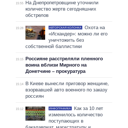
На Днепропетровщине уточнили
15:55
количество жертв сегодняшних
обстрелов
Охота на
АВТОРСКАЯ КОЛОНКА
15:28
«Искандер»: можно ли его
уничтожить без
собственной баллистики
Россияне расстреляли пленного
15:15
воина вблизи Мирного на
Донетчине – прокуратура
В Киеве вынесли приговор женщине,
15:14
взорвавшей авто военного по заказу
россиян
Как за 10 лет
ИНФОГРАФИКА
15:12
изменилось количество
поступающих в
бакалавриат, магистратуру и