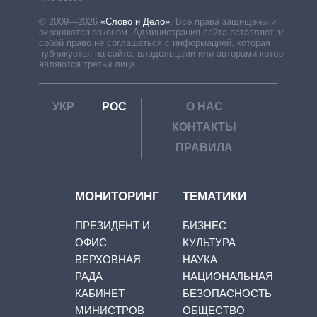
© 2009—2026
«Слово и Дело»
.
Все права защищены и
охраняются законом. Администрация сайта оставляет за
собой право не соглашаться с информацией, которая
публикуется на сайте, владельцами или авторами которой
являются третьи лица.
УКР
РОС
О НАС
КОНТАКТЫ
ПРАВИЛА
МОНИТОРИНГ
ТЕМАТИКИ
ПРЕЗИДЕНТ И
БИЗНЕС
ОФИС
КУЛЬТУРА
ВЕРХОВНАЯ
НАУКА
РАДА
НАЦИОНАЛЬНАЯ
КАБИНЕТ
БЕЗОПАСНОСТЬ
МИНИСТРОВ
ОБЩЕСТВО