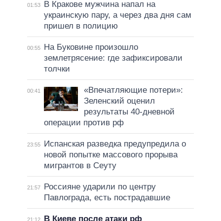
В Кракове мужчина напал на
01:53
украинскую пару, а через два дня сам
пришел в полицию
На Буковине произошло
00:55
землетрясение: где зафиксировали
толчки
«Впечатляющие потери»:
00:41
Зеленский оценил
результаты 40-дневной
операции против рф
Испанская разведка предупредила о
23:55
новой попытке массового прорыва
мигрантов в Сеуту
Россияне ударили по центру
21:57
Павлограда, есть пострадавшие
В Киеве после атаки рф
21:12