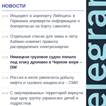
НОВОСТИ
Инцидент в аэропорту Лейпцига: в
22:03
Германии опровергли информацию о
боеприпасах на борту самолета
Отдельные списки для зимы и лета:
21:49
Кабмин изменит правила
распределения электроэнергии
Немецкое грузовое судно попало
21:29
под атаку дронами в Черном море –
DW
Россия в июле увеличила добычу
21:25
нефти и газового конденсата – СМИ
С оккупированных территорий вернули
20:46
еще одну группу украинских детей и
подростков