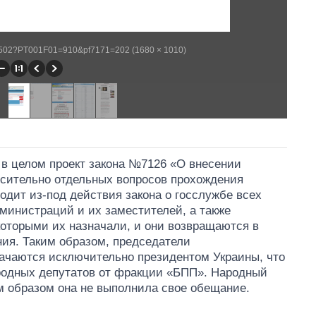
WP502?PT001F01=910&pf7171=202 (1680 × 1010)
и в целом проект закона №7126 «О внесении
осительно отдельных вопросов прохождения
одит из-под действия закона о госслужбе всех
министраций и их заместителей, а также
которыми их назначали, и они возвращаются в
ния. Таким образом, председатели
ачаются исключительно президентом Украины, что
одных депутатов от фракции «БПП». Народный
им образом она не выполнила свое обещание.