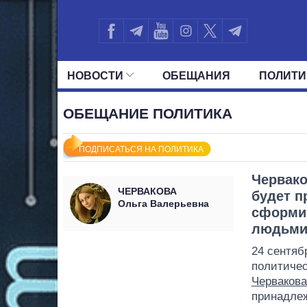
НОВОСТИ
ОБЕЩАНИЯ
ПОЛИТИ
ВСЕ ПОЛИТИКИ
ПРЕЗИДЕНТ И ОФ
ОБЕЩАНИЕ ПОЛИТИКА
ПОДПИСАТЬСЯ НА ПОЛИТИКА
Червако
ЧЕРВАКОВА
будет п
Ольга Валерьевна
сформи
людьм
24 сентяб
политичес
Червакова
принадле