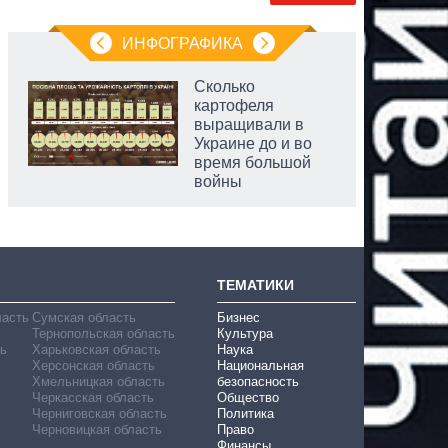
ИНФОГРАФИКА
Сколько
картофеля
выращивали в
Украине до и во
время большой
войны
ТЕМАТИКИ
ласть
Сумская область
Бизнес
Тернопольская область
Культура
ь
Харьковская область
Наука
Херсонская область
Национальная
Хмельницкая область
безопасность
Черкасская область
Общество
Черниговская область
Политика
Черновицкая область
Право
Финансы