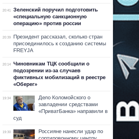
Зеленский поручил подготовить
20:41
«специальную санкционную
операцию» против россии
Президент рассказал, сколько стран
20:39
присоединилось к созданию системы
FREYJA
Чиновникам ТЦК сообщили о
20:14
подозрении из-за случаев
фиктивных мобилизаций в реестре
«Оберег»
Дело Коломойского о
19:34
завладении средствами
«ПриватБанка» направили в
суд
Россияне нанесли удар по
19:30
сортировочному центру