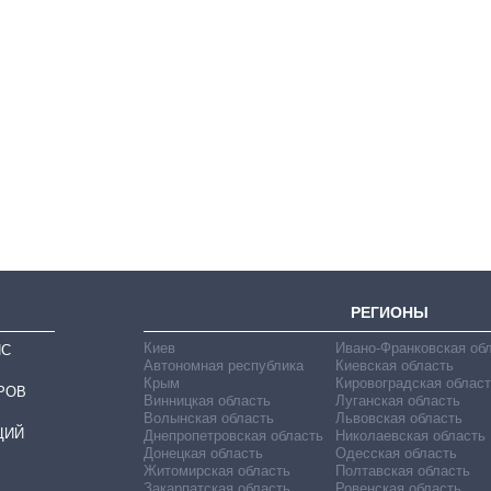
Восемь
массированных
ударов по Украине
за лето: Киев и
область стали
главной целью рф
РЕГИОНЫ
Киев
Ивано-Франковская об
ИС
Автономная республика
Киевская область
Крым
Кировоградская област
РОВ
Винницкая область
Луганская область
Волынская область
Львовская область
ЦИЙ
Днепропетровская область
Николаевская область
Донецкая область
Одесская область
Житомирская область
Полтавская область
Закарпатская область
Ровенская область