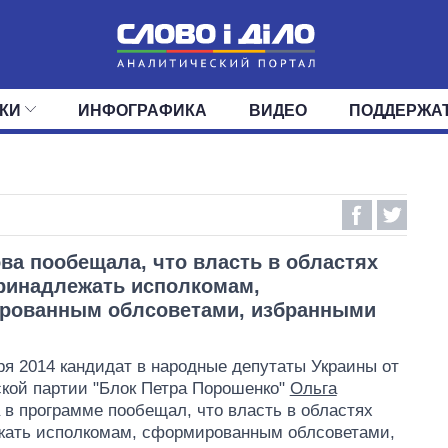
КИ
ИНФОГРАФИКА
ВИДЕО
ПОДДЕРЖА
ИС
ЛЕНТА
ВЕРХОВНАЯ РАДА
СОБЫТИЯ
СТАТЬИ
КАБИНЕТ МИНИСТРОВ
МНЕНИЯ
ОБЗОРЫ
ГЛАВЫ ОБЛАДМИНИ
ДАЙДЖЕСТЫ
ПОЛИТИКА
ДЕПУТАТЫ
ЭКОНОМИКА
КОМИТЕТЫ
ФРАКЦИИ
ОБЩЕСТВО
ОКРУГА
МИР
ва пообещала, что власть в областях
ринадлежать исполкомам,
рованным облсоветами, избранными
и
ря 2014 кандидат в народные депутаты Украины от
кой партии "Блок Петра Порошенко"
Ольга
в программе пообещал, что власть в областях
жать исполкомам, сформированным облсоветами,