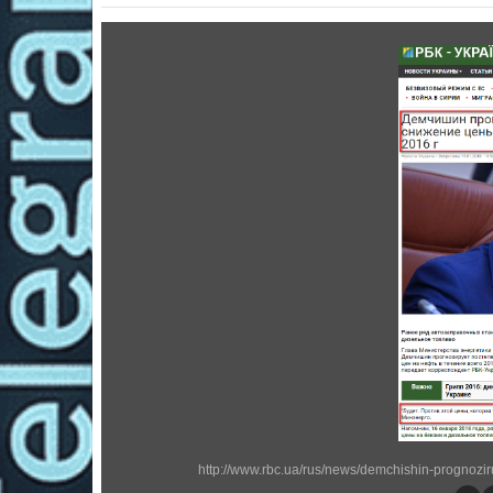
http://www.rbc.ua/rus/news/demchishin-prognoz