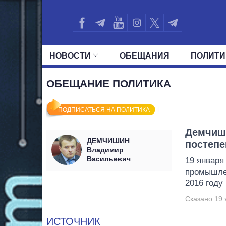
НОВОСТИ
ОБЕЩАНИЯ
ПОЛИТИ
ВСЕ ПОЛИТИКИ
ПРЕЗИДЕНТ И ОФ
ОБЕЩАНИЕ ПОЛИТИКА
ПОДПИСАТЬСЯ НА ПОЛИТИКА
Демчиши
ДЕМЧИШИН
постепе
Владимир
Васильевич
19 января
промышл
2016 году
Сказано 19 
ИСТОЧНИК