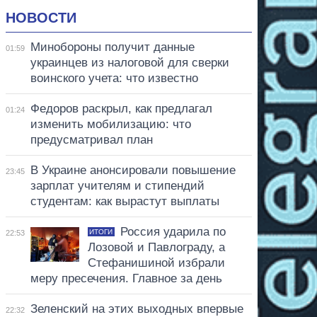
НОВОСТИ
Минобороны получит данные
01:59
украинцев из налоговой для сверки
воинского учета: что известно
Федоров раскрыл, как предлагал
01:24
изменить мобилизацию: что
предусматривал план
В Украине анонсировали повышение
23:45
зарплат учителям и стипендий
студентам: как вырастут выплаты
Россия ударила по
ИТОГИ
22:53
Лозовой и Павлограду, а
Стефанишиной избрали
меру пресечения. Главное за день
Зеленский на этих выходных впервые
22:32