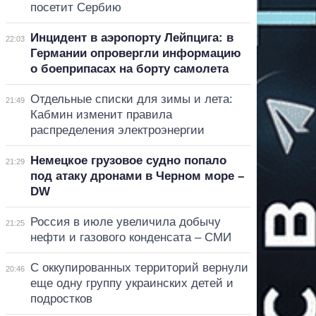
посетит Сербию
Инцидент в аэропорту Лейпцига: в
22:03
Германии опровергли информацию
о боеприпасах на борту самолета
Отдельные списки для зимы и лета:
21:49
Кабмин изменит правила
распределения электроэнергии
Немецкое грузовое судно попало
21:29
под атаку дронами в Черном море –
DW
Россия в июле увеличила добычу
21:25
нефти и газового конденсата – СМИ
С оккупированных территорий вернули
20:46
еще одну группу украинских детей и
подростков