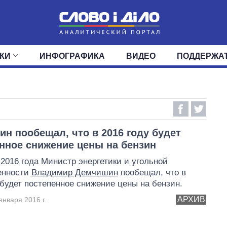
КИ
ИНФОГРАФИКА
ВИДЕО
ПОДДЕРЖА
ИС
ЛЕНТА
ВЕРХОВНАЯ РАДА
СОБЫТИЯ
СТАТЬИ
КАБИНЕТ МИНИСТРОВ
МНЕНИЯ
ОБЗОРЫ
ГЛАВЫ ОБЛАДМИНИ
ДАЙДЖЕСТЫ
ПОЛИТИКА
ДЕПУТАТЫ
ЭКОНОМИКА
КОМИТЕТЫ
ФРАКЦИИ
ОБЩЕСТВО
ОКРУГА
МИР
н пообещал, что в 2016 году будет
нное снижение цены на бензин
 2016 года Министр энергетики и угольной
енности
Владимир Демчишин
пообещал, что в
 будет постепенное снижение цены на бензин.
АРХИВ
января 2016 г.