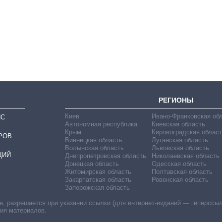
Сколько
картофеля
выращивали в
Украине до и во
время большой
войны
РЕГИОНЫ
Киев
Ивано-Франковская об
ИС
Автономная республика
Киевская область
Крым
Кировоградская област
РОВ
Винницкая область
Луганская область
Волынская область
Львовская область
ЦИЙ
Днепропетровская область
Николаевская область
Донецкая область
Одесская область
Житомирская область
Полтавская область
Закарпатская область
Ровенская область
Запорожская область
 разрешается при указании ссылки (для интернет-изданий — гиперссылки
ния материалов.