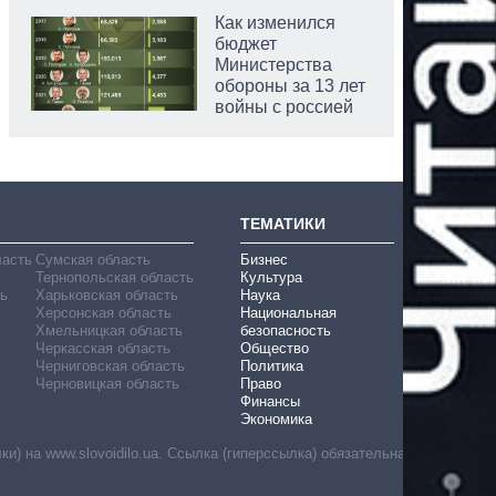
Как изменился
бюджет
Министерства
обороны за 13 лет
войны с россией
ТЕМАТИКИ
ласть
Сумская область
Бизнес
Тернопольская область
Культура
ь
Харьковская область
Наука
Херсонская область
Национальная
Хмельницкая область
безопасность
Черкасская область
Общество
Черниговская область
Политика
Черновицкая область
Право
Финансы
Экономика
) на www.slovoidilo.ua. Ссылка (гиперссылка) обязательна