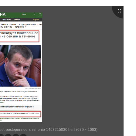
iruet-postepennoe-snizhenie-1453215030.html (679 × 1083)