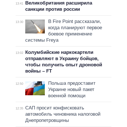
Великобритания расширила
13:41
санкции против россии
В Fire Point рассказали,
13:30
когда планируют первое
боевое применение
системы Freya
Колумбийские наркокартели
13:02
отправляют в Украину бойцов,
чтобы получить опыт дроновой
войны – FT
Польша предоставит
12:50
Украине новый пакет
военной помощи
САП просит конфисковать
12:35
автомобиль чиновника налоговой
Днепропетровщины