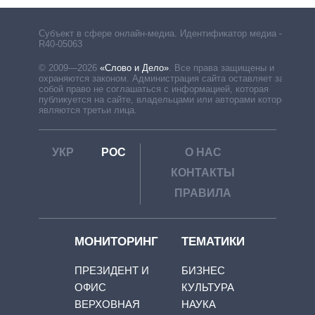
Субъект в сфере онлайн-медиа. Идентификатор медиа –
R40-05063
© 2009—2026
«Слово и Дело»
.
Все права защищены и
охраняются законом. Администрация сайта оставляет за
собой право не соглашаться с информацией, которая
публикуется на сайте, владельцами или авторами которой
являются третьи лица.
УКР
РОС
О НАС
КОНТАКТЫ
ПРАВИЛА
МОНИТОРИНГ
ТЕМАТИКИ
ПРЕЗИДЕНТ И
БИЗНЕС
ОФИС
КУЛЬТУРА
ВЕРХОВНАЯ
НАУКА