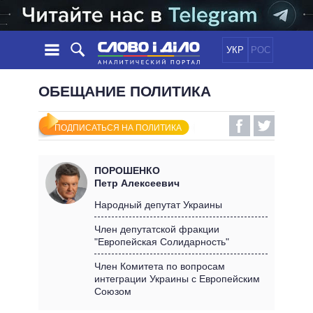
УКР
РОС
НОВОСТИ
ОБЕЩАНИЕ ПОЛИТИКА
ОБЕЩАНИЯ
ЛЕНТА
ПОЛИТИКА
ПОДПИСАТЬСЯ НА ПОЛИТИКА
СОБЫТИЯ
ЭКОНОМИКА
ПОЛИТИКИ
СТАТЬИ
ОБЩЕСТВО
ПОРОШЕНКО
ИНФОГРАФИКА
МНЕНИЯ
МИР
ВСЕ ПОЛИТИКИ
Петр Алексеевич
ОБЗОРЫ
ПРЕЗИДЕНТ И ОФИС
Народный депутат Украины
ВИДЕО
ДАЙДЖЕСТЫ
ВЕРХОВНАЯ РАДА
Член депутатской фракции
ПОДДЕРЖАТЬ
"Европейская Солидарность"
КАБИНЕТ МИНИСТРОВ
ГЛАВЫ ОБЛАДМИНИСТРАЦИЙ
Член Комитета по вопросам
СРАВНЕНИЕ ПОЛИТИКОВ
интеграции Украины с Европейским
МЭРЫ
Союзом
ВСЕ ПЕРСОНЫ