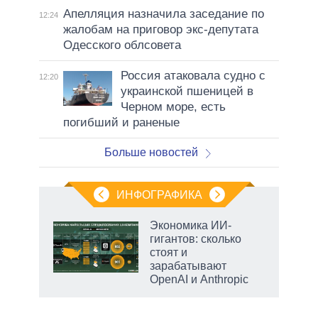
Апелляция назначила заседание по
12:24
жалобам на приговор экс-депутата
Одесского облсовета
Россия атаковала судно с
12:20
украинской пшеницей в
Черном море, есть
погибший и раненые
Больше новостей
ИНФОГРАФИКА
Экономика ИИ-
гигантов: сколько
не за
стоят и
асть
зарабатывают
елью
OpenAI и Anthropic