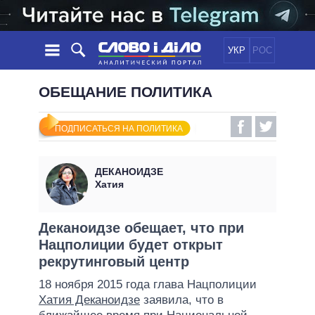
УКР
РОС
НОВОСТИ
ОБЕЩАНИЕ ПОЛИТИКА
ОБЕЩАНИЯ
ЛЕНТА
ПОЛИТИКА
ПОДПИСАТЬСЯ НА ПОЛИТИКА
СОБЫТИЯ
ЭКОНОМИКА
ПОЛИТИКИ
СТАТЬИ
ОБЩЕСТВО
ДЕКАНОИДЗЕ
ИНФОГРАФИКА
МНЕНИЯ
МИР
ВСЕ ПОЛИТИКИ
Хатия
ОБЗОРЫ
ПРЕЗИДЕНТ И ОФИС
ВИДЕО
ДАЙДЖЕСТЫ
ВЕРХОВНАЯ РАДА
Деканоидзе обещает, что при
ПОДДЕРЖАТЬ
Нацполиции будет открыт
КАБИНЕТ МИНИСТРОВ
рекрутинговый центр
ГЛАВЫ ОБЛАДМИНИСТРАЦИЙ
СРАВНЕНИЕ ПОЛИТИКОВ
18 ноября 2015 года глава Нацполиции
МЭРЫ
Хатия Деканоидзе
заявила, что в
ВСЕ ПЕРСОНЫ