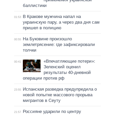
баллистики
В Кракове мужчина напал на
01:53
украинскую пару, а через два дня сам
пришел в полицию
На Буковине произошло
00:55
землетрясение: где зафиксировали
толчки
«Впечатляющие потери»:
00:41
Зеленский оценил
результаты 40-дневной
операции против рф
Испанская разведка предупредила о
23:55
новой попытке массового прорыва
мигрантов в Сеуту
Россияне ударили по центру
21:57