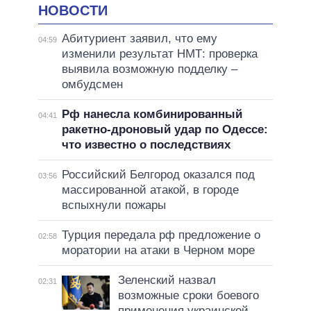
НОВОСТИ
Абитуриент заявил, что ему
04:59
изменили результат НМТ: проверка
выявила возможную подделку –
омбудсмен
Рф нанесла комбинированный
04:41
ракетно-дроновый удар по Одессе:
что известно о последствиях
Российский Белгород оказался под
03:56
массированной атакой, в городе
вспыхнули пожары
Турция передала рф предложение о
02:58
моратории на атаки в Черном море
Зеленский назвал
02:31
возможные сроки боевого
применения украинской