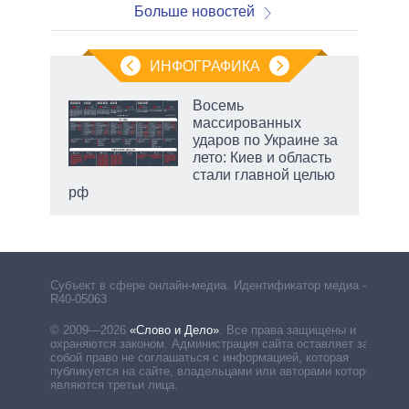
Больше новостей
ИНФОГРАФИКА
еля
Восемь
массированных
ударов по Украине за
лето: Киев и область
стали главной целью
рф
Субъект в сфере онлайн-медиа. Идентификатор медиа –
R40-05063
© 2009—2026
«Слово и Дело»
.
Все права защищены и
охраняются законом. Администрация сайта оставляет за
собой право не соглашаться с информацией, которая
публикуется на сайте, владельцами или авторами которой
являются третьи лица.