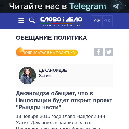
УКР
РОС
НОВОСТИ
ОБЕЩАНИЕ ПОЛИТИКА
ОБЕЩАНИЯ
ЛЕНТА
ПОЛИТИКА
ПОДПИСАТЬСЯ НА ПОЛИТИКА
СОБЫТИЯ
ЭКОНОМИКА
ПОЛИТИКИ
СТАТЬИ
ОБЩЕСТВО
ДЕКАНОИДЗЕ
ИНФОГРАФИКА
МНЕНИЯ
МИР
ВСЕ ПОЛИТИКИ
Хатия
ОБЗОРЫ
ПРЕЗИДЕНТ И ОФИС
ВИДЕО
ДАЙДЖЕСТЫ
ВЕРХОВНАЯ РАДА
Деканоидзе обещает, что в
ПОДДЕРЖАТЬ
Нацполиции будет открыт проект
КАБИНЕТ МИНИСТРОВ
"Рыцари чести"
ГЛАВЫ ОБЛАДМИНИСТРАЦИЙ
СРАВНЕНИЕ ПОЛИТИКОВ
18 ноября 2015 года глава Нацполиции
МЭРЫ
Хатия Деканоидзе
заявила, что в
ВСЕ ПЕРСОНЫ