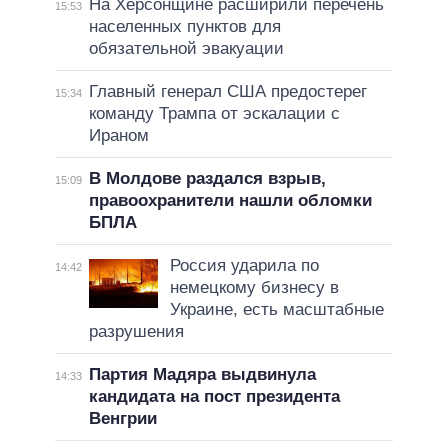
На Херсонщине расширили перечень
15:53
населенных пунктов для
обязательной эвакуации
Главный генерал США предостерег
15:34
команду Трампа от эскалации с
Ираном
В Молдове раздался взрыв,
15:09
правоохранители нашли обломки
БПЛА
Россия ударила по
14:42
немецкому бизнесу в
Украине, есть масштабные
разрушения
Партия Мадяра выдвинула
14:33
кандидата на пост президента
Венгрии