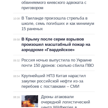
обвиняемого киевского адвоката с
приговором
В Таиланде произошла стрельба в
10:08
школе, семь погибших и как минимум
15 раненых
В Крыму после серии взрывов
09:58
произошел масштабный пожар на
аэродроме «Гвардейское»
Россия ночью выпустила по Украине
09:32
почти 150 дронов: сколько сбила ПВО
Крупнейший НПЗ Китая нарастил
08:54
закупки российской нефти из-за
перебоев с поставками – СМИ
Дроны атаковали
08:16
очередной логистический
центр Wildberries в