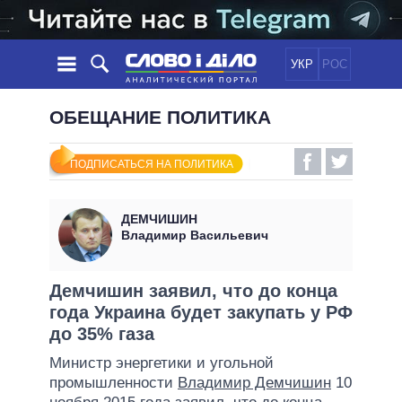
УКР
РОС
НОВОСТИ
ОБЕЩАНИЕ ПОЛИТИКА
ОБЕЩАНИЯ
ЛЕНТА
ПОЛИТИКА
ПОДПИСАТЬСЯ НА ПОЛИТИКА
СОБЫТИЯ
ЭКОНОМИКА
ПОЛИТИКИ
СТАТЬИ
ОБЩЕСТВО
ДЕМЧИШИН
ИНФОГРАФИКА
МНЕНИЯ
МИР
ВСЕ ПОЛИТИКИ
Владимир Васильевич
ОБЗОРЫ
ПРЕЗИДЕНТ И ОФИС
ВИДЕО
ДАЙДЖЕСТЫ
ВЕРХОВНАЯ РАДА
Демчишин заявил, что до конца
ПОДДЕРЖАТЬ
года Украина будет закупать у РФ
КАБИНЕТ МИНИСТРОВ
до 35% газа
ГЛАВЫ ОБЛАДМИНИСТРАЦИЙ
СРАВНЕНИЕ ПОЛИТИКОВ
Министр энергетики и угольной
МЭРЫ
промышленности
Владимир Демчишин
10
ВСЕ ПЕРСОНЫ