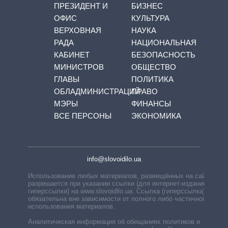
ПРЕЗИДЕНТ И
БИЗНЕС
ОФИС
КУЛЬТУРА
ВЕРХОВНАЯ
НАУКА
РАДА
НАЦИОНАЛЬНАЯ
КАБИНЕТ
БЕЗОПАСНОСТЬ
МИНИСТРОВ
ОБЩЕСТВО
ГЛАВЫ
ПОЛИТИКА
ОБЛАДМИНИСТРАЦИЙ
ПРАВО
МЭРЫ
ФИНАНСЫ
ВСЕ ПЕРСОНЫ
ЭКОНОМИКА
info@slovoidilo.ua
Использование любых материалов, размещённых на сайте,
разрешается при указании ссылки (для интернет-изданий —
гиперссылки) на www.slovoidilo.ua. Ссылка (гиперссылка)
обязательна вне зависимости от полного либо частичного
использования материалов.
Аналитическая информация об обещаниях политиков и