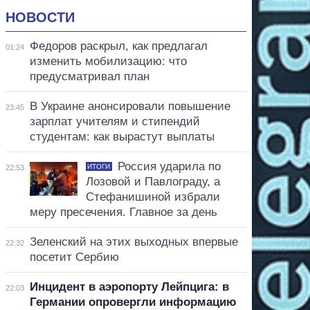
НОВОСТИ
Федоров раскрыл, как предлагал
01:24
изменить мобилизацию: что
предусматривал план
В Украине анонсировали повышение
23:45
зарплат учителям и стипендий
студентам: как вырастут выплаты
Россия ударила по
ИТОГИ
22:53
Лозовой и Павлограду, а
Стефанишиной избрали
меру пресечения. Главное за день
Зеленский на этих выходных впервые
22:32
посетит Сербию
Инцидент в аэропорту Лейпцига: в
22:03
Германии опровергли информацию