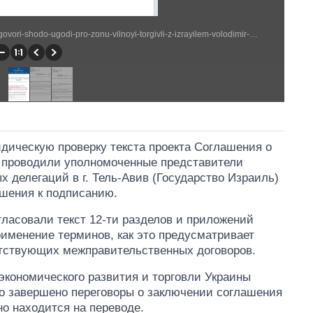
https://www.kmu.gov.ua/ua/news/ukrayina-zavershila-peregovori-shodo-ugodi-pro-zonu-vilnoyi-torgivli-z-izrayilem-volodimir-grojsman (1262 × 1139)
дическую проверку текста проекта Соглашения о
п проводили уполномоченные представители
х делегаций в г. Тель-Авив (Государство Израиль)
ашения к подписанию.
ласовали текст 12-ти разделов и приложений
рименение терминов, как это предусматривает
етствующих межправительственных договоров.
экономического развития и торговли Украины
ло завершено переговоры о заключении соглашения
но находится на переводе.