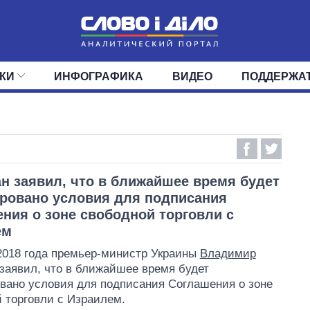
КИ
ИНФОГРАФИКА
ВИДЕО
ПОДДЕРЖА
ИС
ЛЕНТА
ВЕРХОВНАЯ РАДА
СОБЫТИЯ
СТАТЬИ
КАБИНЕТ МИНИСТРОВ
МНЕНИЯ
ОБЗОРЫ
ГЛАВЫ ОБЛАДМИНИ
ДАЙДЖЕСТЫ
ПОЛИТИКА
ДЕПУТАТЫ
ЭКОНОМИКА
КОМИТЕТЫ
ФРАКЦИИ
ОБЩЕСТВО
ОКРУГА
МИР
н заявил, что в ближайшее время будет
ровано условия для подписания
ния о зоне свободной торговли с
ем
2018 года премьер-министр Украины
Владимир
заявил, что в ближайшее время будет
ано условия для подписания Соглашения о зоне
 торговли с Израилем.