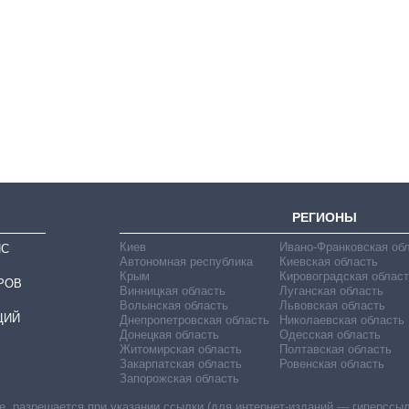
Как выросли
тарифы на
холодную воду в
городах Украины
на начало августа
РЕГИОНЫ
Киев
Ивано-Франковская об
ИС
Автономная республика
Киевская область
Крым
Кировоградская област
РОВ
Винницкая область
Луганская область
Волынская область
Львовская область
ЦИЙ
Днепропетровская область
Николаевская область
Донецкая область
Одесская область
Житомирская область
Полтавская область
Закарпатская область
Ровенская область
Запорожская область
 разрешается при указании ссылки (для интернет-изданий — гиперссылки