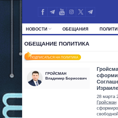
НОВОСТИ
ОБЕЩАНИЯ
ПОЛИТИ
ВСЕ ПОЛИТИКИ
ПРЕЗИДЕНТ И ОФ
ОБЕЩАНИЕ ПОЛИТИКА
ПОДПИСАТЬСЯ НА ПОЛИТИКА
Гройсма
ГРОЙСМАН
сформи
Владимир Борисович
Соглаше
Израил
28 марта 
Гройсман
сформиров
свободной