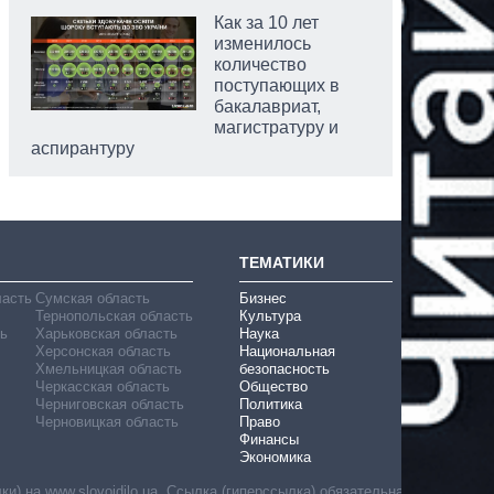
Как за 10 лет
изменилось
количество
поступающих в
бакалавриат,
магистратуру и
аспирантуру
ТЕМАТИКИ
ласть
Сумская область
Бизнес
Тернопольская область
Культура
ь
Харьковская область
Наука
Херсонская область
Национальная
Хмельницкая область
безопасность
Черкасская область
Общество
Черниговская область
Политика
Черновицкая область
Право
Финансы
Экономика
) на www.slovoidilo.ua. Ссылка (гиперссылка) обязательна