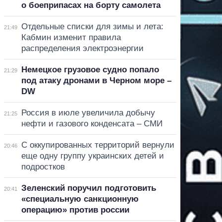
о боеприпасах на борту самолета
Отдельные списки для зимы и лета:
21:49
Кабмин изменит правила
распределения электроэнергии
Немецкое грузовое судно попало
21:29
под атаку дронами в Черном море –
DW
Россия в июле увеличила добычу
21:25
нефти и газового конденсата – СМИ
С оккупированных территорий вернули
20:46
еще одну группу украинских детей и
подростков
Зеленский поручил подготовить
20:41
«специальную санкционную
операцию» против россии