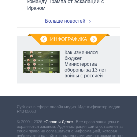
команду Трампа от эскалации с
Ираном
Больше новостей
ИНФОГРАФИКА
 5
Как изменился
го
бюджет
сть
Министерства
ВР
обороны за 13 лет
войны с россией
маги
Субъект в сфере онлайн-медиа. Идентификатор медиа –
R40-05063
© 2009—2026
«Слово и Дело»
.
Все права защищены и
охраняются законом. Администрация сайта оставляет за
собой право не соглашаться с информацией, которая
публикуется на сайте, владельцами или авторами которой