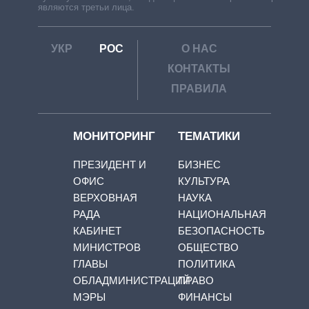
являются третьи лица.
УКР
РОС
О НАС
КОНТАКТЫ
ПРАВИЛА
МОНИТОРИНГ
ТЕМАТИКИ
ПРЕЗИДЕНТ И
БИЗНЕС
ОФИС
КУЛЬТУРА
ВЕРХОВНАЯ
НАУКА
РАДА
НАЦИОНАЛЬНАЯ
КАБИНЕТ
БЕЗОПАСНОСТЬ
МИНИСТРОВ
ОБЩЕСТВО
ГЛАВЫ
ПОЛИТИКА
ОБЛАДМИНИСТРАЦИЙ
ПРАВО
МЭРЫ
ФИНАНСЫ