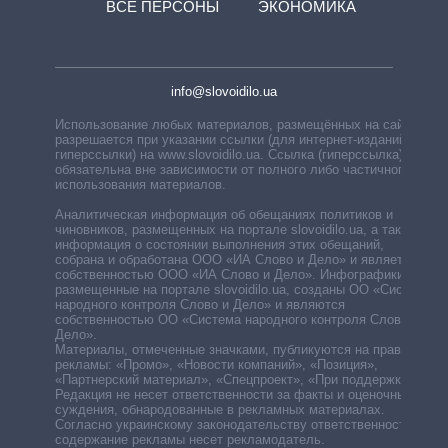
ВСЕ ПЕРСОНЫ
ЭКОНОМИКА
info@slovoidilo.ua
Использование любых материалов, размещённых на сайте,
разрешается при указании ссылки (для интернет-изданий —
гиперссылки) на www.slovoidilo.ua. Ссылка (гиперссылка)
обязательна вне зависимости от полного либо частичного
использования материалов.
Аналитическая информация об обещаниях политиков и
чиновников, размещенных на портале slovoidilo.ua, а также
информация о состоянии выполнения этих обещаний,
собрана и обработана ООО «ИА Слово и Дело» и является
собственностью ООО «ИА Слово и Дело». Инфографики,
размещенные на портале slovoidilo.ua, созданы ОО «Система
народного контроля Слово и Дело» и являются
собственностью ОО «Система народного контроля Слово и
Дело».
Материалы, отмеченные значками, публикуются на правах
рекламы: «Промо», «Новости компаний», «Позиция»,
«Партнерский материал», «Спецпроект», «При поддержке».
Редакция не несет ответственности за факты и оценочные
суждения, обнародованные в рекламных материалах.
Согласно украинскому законодательству ответственность за
содержание рекламы несет рекламодатель.