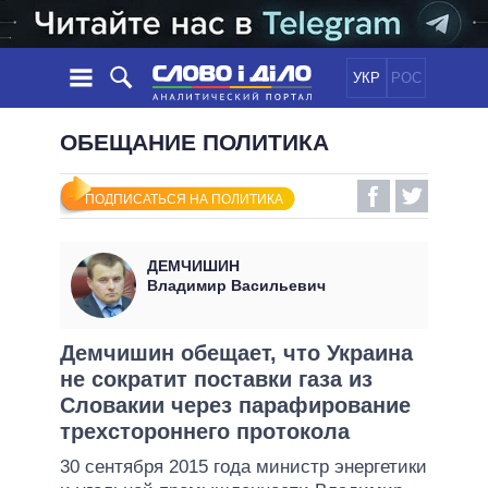
УКР
РОС
НОВОСТИ
ОБЕЩАНИЕ ПОЛИТИКА
ОБЕЩАНИЯ
ЛЕНТА
ПОЛИТИКА
ПОДПИСАТЬСЯ НА ПОЛИТИКА
СОБЫТИЯ
ЭКОНОМИКА
ПОЛИТИКИ
СТАТЬИ
ОБЩЕСТВО
ДЕМЧИШИН
ИНФОГРАФИКА
МНЕНИЯ
МИР
ВСЕ ПОЛИТИКИ
Владимир Васильевич
ОБЗОРЫ
ПРЕЗИДЕНТ И ОФИС
ВИДЕО
ДАЙДЖЕСТЫ
ВЕРХОВНАЯ РАДА
Демчишин обещает, что Украина
ПОДДЕРЖАТЬ
не сократит поставки газа из
КАБИНЕТ МИНИСТРОВ
Словакии через парафирование
ГЛАВЫ ОБЛАДМИНИСТРАЦИЙ
СРАВНЕНИЕ ПОЛИТИКОВ
трехстороннего протокола
МЭРЫ
30 сентября 2015 года министр энергетики
ВСЕ ПЕРСОНЫ