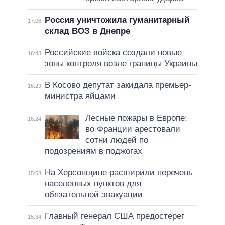
Россия уничтожила гуманитарный
17:06
склад ВОЗ в Днепре
Российские войска создали новые
16:43
зоны контроля возле границы Украины
В Косово депутат закидала премьер-
16:29
министра яйцами
Лесные пожары в Европе:
16:24
во Франции арестовали
сотни людей по
подозрениям в поджогах
На Херсонщине расширили перечень
15:53
населенных пунктов для
обязательной эвакуации
Главный генерал США предостерег
15:34