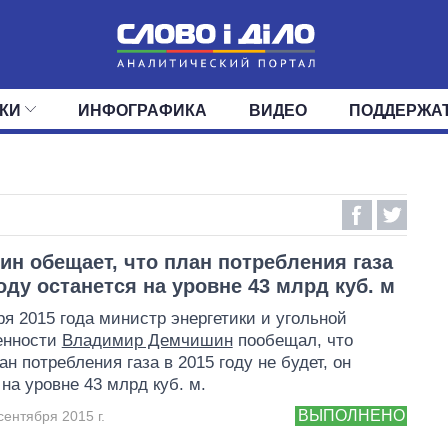
КИ
ИНФОГРАФИКА
ВИДЕО
ПОДДЕРЖА
ИС
ЛЕНТА
ВЕРХОВНАЯ РАДА
СОБЫТИЯ
СТАТЬИ
КАБИНЕТ МИНИСТРОВ
МНЕНИЯ
ОБЗОРЫ
ГЛАВЫ ОБЛАДМИНИ
ДАЙДЖЕСТЫ
ПОЛИТИКА
ДЕПУТАТЫ
ЭКОНОМИКА
КОМИТЕТЫ
ФРАКЦИИ
ОБЩЕСТВО
ОКРУГА
МИР
н обещает, что план потребления газа
году останется на уровне 43 млрд куб. м
ря 2015 года министр энергетики и угольной
енности
Владимир Демчишин
пообещал, что
ан потребления газа в 2015 году не будет, он
 на уровне 43 млрд куб. м.
ВЫПОЛНЕНО
сентября 2015 г.