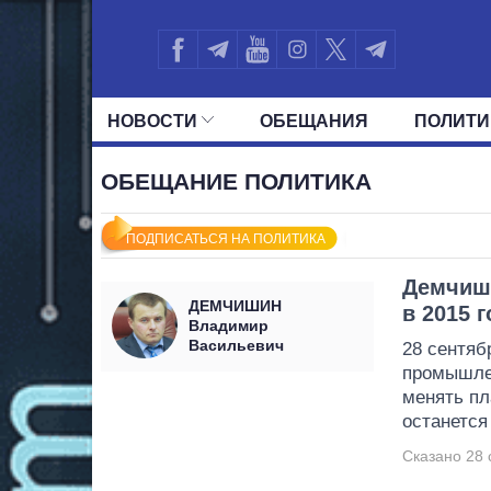
НОВОСТИ
ОБЕЩАНИЯ
ПОЛИТИ
ВСЕ ПОЛИТИКИ
ПРЕЗИДЕНТ И ОФ
ОБЕЩАНИЕ ПОЛИТИКА
ПОДПИСАТЬСЯ НА ПОЛИТИКА
Демчиши
ДЕМЧИШИН
в 2015 
Владимир
Васильевич
28 сентяб
промышл
менять пл
останется
Сказано 28 