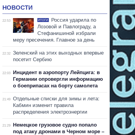
НОВОСТИ
Россия ударила по
ИТОГИ
22:53
Лозовой и Павлограду, а
Стефанишиной избрали
меру пресечения. Главное за день
Зеленский на этих выходных впервые
22:32
посетит Сербию
Инцидент в аэропорту Лейпцига: в
22:03
Германии опровергли информацию
о боеприпасах на борту самолета
Отдельные списки для зимы и лета:
21:49
Кабмин изменит правила
распределения электроэнергии
Немецкое грузовое судно попало
21:29
под атаку дронами в Черном море –