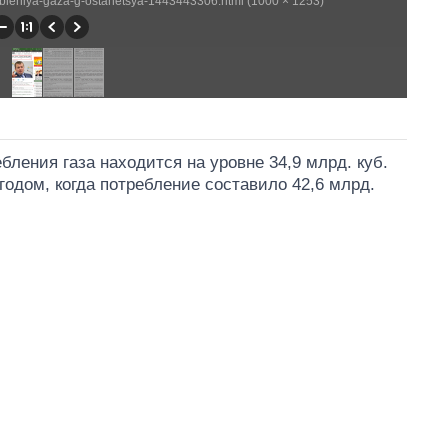
rebleniya-gaza-g-ostanetsya-1443443306.html (1000 × 1253)
бления газа находится на уровне 34,9 млрд. куб.
годом, когда потребление составило 42,6 млрд.