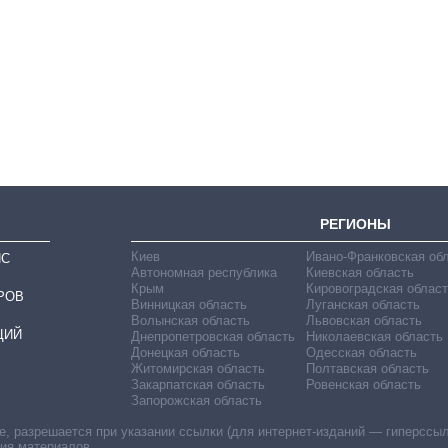
Восемь
массированных
ударов по Украине
за лето: Киев и
область стали
главной целью рф
РЕГИОНЫ
Киев
Ивано-Франковская об
ИС
Автономная республика
Киевская область
Крым
Кировоградская област
РОВ
Винницкая область
Луганская область
Волынская область
Львовская область
ЦИЙ
Днепропетровская область
Николаевская область
Донецкая область
Одесская область
Житомирская область
Полтавская область
Закарпатская область
Ровенская область
Запорожская область
 разрешается при указании ссылки (для интернет-изданий — гиперссылки
ния материалов.