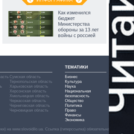
Как изменился
бюджет
Министерства
обороны за 13 лет
войны с россией
ТЕМАТИКИ
ласть
Сумская область
Бизнес
Тернопольская область
Культура
ь
Харьковская область
Наука
Херсонская область
Национальная
Хмельницкая область
безопасность
Черкасская область
Общество
Черниговская область
Политика
Черновицкая область
Право
Финансы
Экономика
) на www.slovoidilo.ua. Ссылка (гиперссылка) обязательна