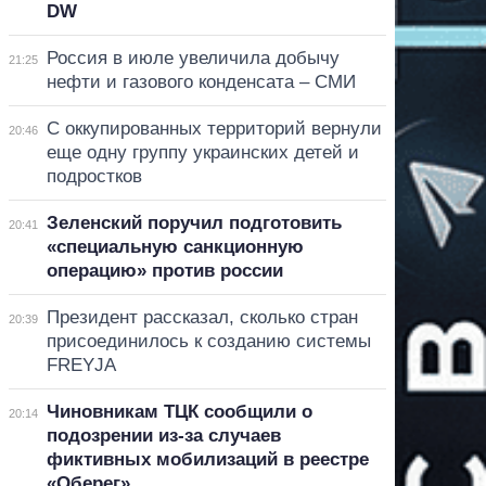
DW
Россия в июле увеличила добычу
21:25
нефти и газового конденсата – СМИ
С оккупированных территорий вернули
20:46
еще одну группу украинских детей и
подростков
Зеленский поручил подготовить
20:41
«специальную санкционную
операцию» против россии
Президент рассказал, сколько стран
20:39
присоединилось к созданию системы
FREYJA
Чиновникам ТЦК сообщили о
20:14
подозрении из-за случаев
фиктивных мобилизаций в реестре
«Оберег»