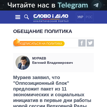
УКР
РОС
НОВОСТИ
ОБЕЩАНИЕ ПОЛИТИКА
ОБЕЩАНИЯ
ЛЕНТА
ПОЛИТИКА
ПОДПИСАТЬСЯ НА ПОЛИТИКА
СОБЫТИЯ
ЭКОНОМИКА
ПОЛИТИКИ
СТАТЬИ
ОБЩЕСТВО
МУРАЕВ
ИНФОГРАФИКА
МНЕНИЯ
МИР
ВСЕ ПОЛИТИКИ
Евгений Владимирович
ОБЗОРЫ
ПРЕЗИДЕНТ И ОФИС
ВИДЕО
ДАЙДЖЕСТЫ
ВЕРХОВНАЯ РАДА
Мураев заявил, что
ПОДДЕРЖАТЬ
"Оппозиционный блок"
КАБИНЕТ МИНИСТРОВ
предложит пакет из 11
ГЛАВЫ ОБЛАДМИНИСТРАЦИЙ
СРАВНЕНИЕ ПОЛИТИКОВ
экономических и социальных
МЭРЫ
инициатив в первые дни работы
ВСЕ ПЕРСОНЫ
новой сессии Верховной Рады