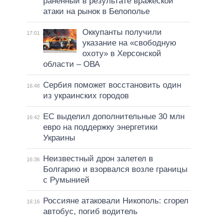
раненный в результате вражеской
атаки на рынок в Белополье
Оккупанты получили
17:01
указание на «свободную
охоту» в Херсонской
области – ОВА
Сербия поможет восстановить один
16:48
из украинских городов
ЕС выделил дополнительные 30 млн
16:42
евро на поддержку энергетики
Украины
Неизвестный дрон залетел в
16:36
Болгарию и взорвался возле границы
с Румынией
Россияне атаковали Никополь: сгорел
16:16
автобус, погиб водитель