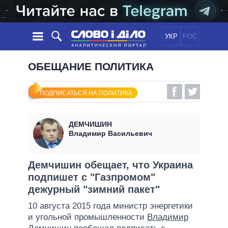
УКР
РОС
НОВОСТИ
ОБЕЩАНИЕ ПОЛИТИКА
ОБЕЩАНИЯ
ЛЕНТА
ПОЛИТИКА
ПОДПИСАТЬСЯ НА ПОЛИТИКА
СОБЫТИЯ
ЭКОНОМИКА
ПОЛИТИКИ
СТАТЬИ
ОБЩЕСТВО
ДЕМЧИШИН
ИНФОГРАФИКА
МНЕНИЯ
МИР
ВСЕ ПОЛИТИКИ
Владимир Васильевич
ОБЗОРЫ
ПРЕЗИДЕНТ И ОФИС
ВИДЕО
ДАЙДЖЕСТЫ
ВЕРХОВНАЯ РАДА
Демчишин обещает, что Украина
ПОДДЕРЖАТЬ
подпишет с "Газпромом"
КАБИНЕТ МИНИСТРОВ
дежурный "зимний пакет"
ГЛАВЫ ОБЛАДМИНИСТРАЦИЙ
СРАВНЕНИЕ ПОЛИТИКОВ
10 августа 2015 года министр энергетики
МЭРЫ
и угольной промышленности
Владимир
ВСЕ ПЕРСОНЫ