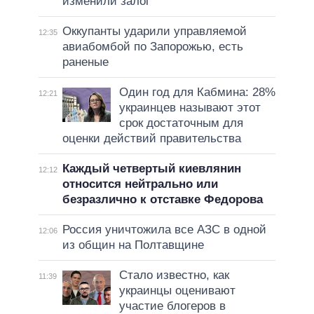
изменили залог
Оккупанты ударили управляемой
12:35
авиабомбой по Запорожью, есть
раненые
Один год для Кабмина: 28%
12:21
украинцев называют этот
срок достаточным для
оценки действий правительства
Каждый четвертый киевлянин
12:12
относится нейтрально или
безразлично к отставке Федорова
Россия уничтожила все АЗС в одной
12:06
из общин на Полтавщине
Стало известно, как
11:39
украинцы оценивают
участие блогеров в