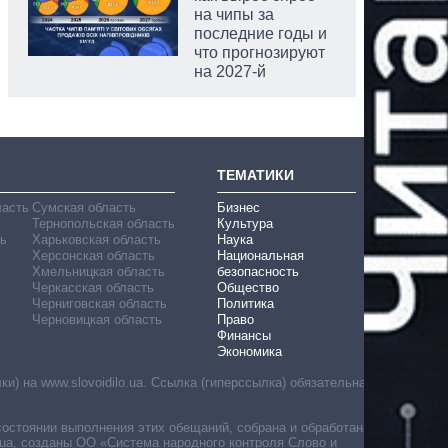
на чипы за
последние годы и
что прогнозируют
на 2027-й
аспирант
ТЕМАТИКИ
ласть
Сумская область
Бизнес
Тернопольская область
Культура
ь
Харьковская область
Наука
Херсонская область
Национальная
Хмельницкая область
безопасность
Черкасская область
Общество
Черниговская область
Политика
Черновицкая область
Право
Финансы
Экономика
) на www.slovoidilo.ua. Ссылка (гиперссылка) обязательна
состоянии выполнения этих обещаний, собрана и обработана
ua, созданы ОО «Система народного контроля Слово и