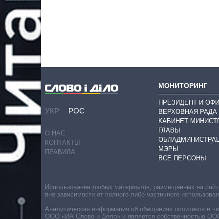
МОНИТОРИНГ
ПРЕЗИДЕНТ И ОФ
УКР
РОС
ВЕРХОВНАЯ РАДА
КАБИНЕТ МИНИСТ
ГЛАВЫ
О НАС
ОБЛАДМИНИСТРА
КОНТАКТЫ
МЭРЫ
ПРАВИЛА
ВСЕ ПЕРСОНЫ
Использование любых материалов, размещённых на сайте,
вне зависимости от полного либо частичного использова
Аналитическая информация об обещаниях политиков и чин
ООО «ИА Слово и Дело» и является собственностью ООО 