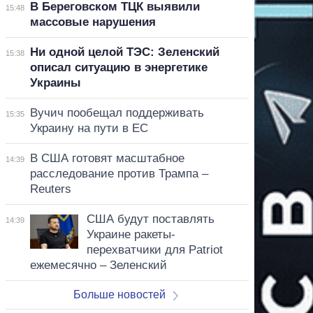
В Береговском ТЦК выявили
15:48
массовые нарушения
Ни одной целой ТЭС: Зеленский
15:38
описал ситуацию в энергетике
Украины
Вучич пообещал поддерживать
15:35
Украину на пути в ЕС
В США готовят масштабное
14:39
расследование против Трампа –
Reuters
США будут поставлять
14:39
Украине ракеты-
перехватчики для Patriot
ежемесячно – Зеленский
Больше новостей