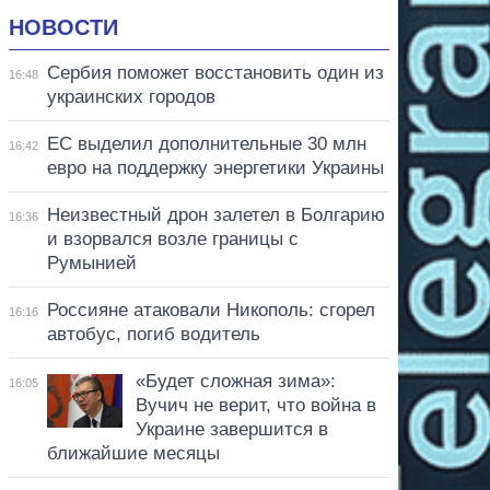
НОВОСТИ
Сербия поможет восстановить один из
16:48
украинских городов
ЕС выделил дополнительные 30 млн
16:42
евро на поддержку энергетики Украины
Неизвестный дрон залетел в Болгарию
16:36
и взорвался возле границы с
Румынией
Россияне атаковали Никополь: сгорел
16:16
автобус, погиб водитель
«Будет сложная зима»:
16:05
Вучич не верит, что война в
Украине завершится в
ближайшие месяцы