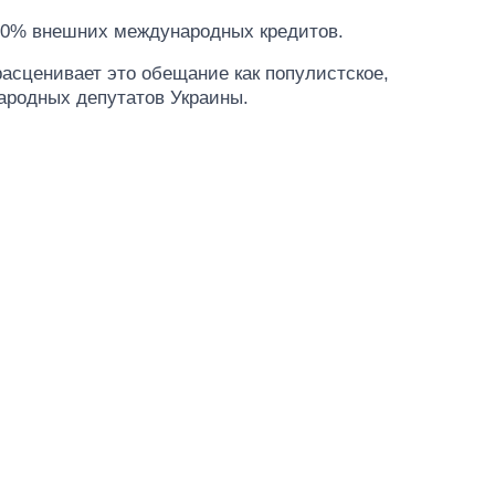
20% внешних международных кредитов.
асценивает это обещание как популистское,
народных депутатов Украины.
Сколько
картофеля