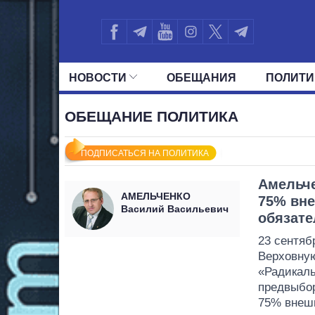
НОВОСТИ
ОБЕЩАНИЯ
ПОЛИТИ
ВСЕ ПОЛИТИКИ
ПРЕЗИДЕНТ И ОФ
ОБЕЩАНИЕ ПОЛИТИКА
ПОДПИСАТЬСЯ НА ПОЛИТИКА
Амельче
АМЕЛЬЧЕНКО
75% вн
Василий Васильевич
обязате
23 сентяб
Верховную
«Радикал
предвыбо
75% внеш