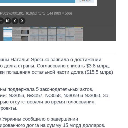
/WP502?pt001f01=910&pf7171=144 (983 × 566)
аины Наталья Яресько заявила о достижении
о долга страны. Согласовано списать $3,8 млрд,
ки погашения остальной части долга ($15,5 млрд)
ины поддержала 5 законодательных актов,
ации: №3056, №3057, №3058, №3059 и №3060. За
рые отсутствовали во время голосования,
роекты.
в Украины сообщило о завершении
тированного долга на сумму 15 млрд долларов.