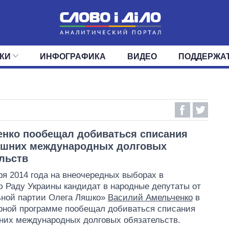
КИ
ИНФОГРАФИКА
ВИДЕО
ПОДДЕРЖА
ИС
ЛЕНТА
ВЕРХОВНАЯ РАДА
СОБЫТИЯ
СТАТЬИ
КАБИНЕТ МИНИСТРОВ
МНЕНИЯ
ОБЗОРЫ
ГЛАВЫ ОБЛАДМИНИ
ДАЙДЖЕСТЫ
ПОЛИТИКА
ДЕПУТАТЫ
ЭКОНОМИКА
КОМИТЕТЫ
ФРАКЦИИ
ОБЩЕСТВО
ОКРУГА
МИР
нко пообещал добиваться списания
ешних международных долговых
льств
ря 2014 года на внеочередных выборах в
 Раду Украины кандидат в народные депутаты от
ьной партии Олега Ляшко»
Василий Амельченко
в
рной программе пообещал добиваться списания
них международных долговых обязательств.