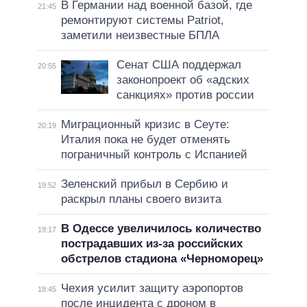
В Германии над военной базой, где
21:45
ремонтируют системы Patriot,
заметили неизвестные БПЛА
Сенат США поддержал
20:55
законопроект об «адских
санкциях» против россии
Миграционный кризис в Сеуте:
20:19
Италия пока не будет отменять
пограничный контроль с Испанией
Зеленский прибыл в Сербию и
19:52
раскрыл планы своего визита
В Одессе увеличилось количество
19:17
пострадавших из-за российских
обстрелов стадиона «Черноморец»
Чехия усилит защиту аэропортов
18:45
после инцидента с дроном в