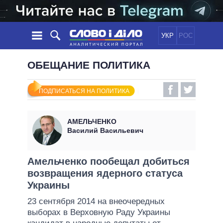
УКР
РОС
НОВОСТИ
ОБЕЩАНИЕ ПОЛИТИКА
ОБЕЩАНИЯ
ЛЕНТА
ПОЛИТИКА
ПОДПИСАТЬСЯ НА ПОЛИТИКА
СОБЫТИЯ
ЭКОНОМИКА
ПОЛИТИКИ
СТАТЬИ
ОБЩЕСТВО
АМЕЛЬЧЕНКО
ИНФОГРАФИКА
МНЕНИЯ
МИР
ВСЕ ПОЛИТИКИ
Василий Васильевич
ОБЗОРЫ
ПРЕЗИДЕНТ И ОФИС
ВИДЕО
ДАЙДЖЕСТЫ
ВЕРХОВНАЯ РАДА
Амельченко пообещал добиться
ПОДДЕРЖАТЬ
возвращения ядерного статуса
КАБИНЕТ МИНИСТРОВ
Украины
ГЛАВЫ ОБЛАДМИНИСТРАЦИЙ
СРАВНЕНИЕ ПОЛИТИКОВ
23 сентября 2014 на внеочередных
МЭРЫ
выборах в Верховную Раду Украины
ВСЕ ПЕРСОНЫ