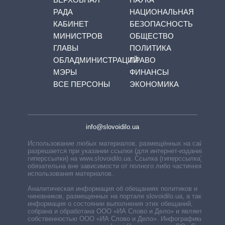
РАДА
НАЦИОНАЛЬНАЯ
КАБИНЕТ
БЕЗОПАСНОСТЬ
МИНИСТРОВ
ОБЩЕСТВО
ГЛАВЫ
ПОЛИТИКА
ОБЛАДМИНИСТРАЦИЙ
ПРАВО
МЭРЫ
ФИНАНСЫ
ВСЕ ПЕРСОНЫ
ЭКОНОМИКА
info@slovoidilo.ua
Использование любых материалов, размещённых на сайте,
разрешается при указании ссылки (для интернет-изданий —
гиперссылки) на www.slovoidilo.ua. Ссылка (гиперссылка)
обязательна вне зависимости от полного либо частичного
использования материалов.
Аналитическая информация об обещаниях политиков и
чиновников, размещенных на портале slovoidilo.ua, а также
информация о состоянии выполнения этих обещаний,
собрана и обработана ООО «ИА Слово и Дело» и является
собственностью ООО «ИА Слово и Дело». Инфографики,