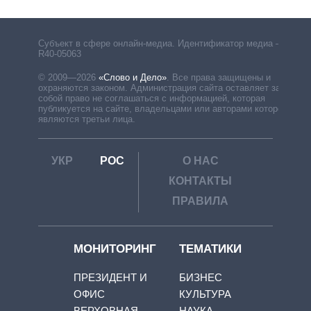
Субъект в сфере онлайн-медиа. Идентификатор медиа –
R40-05063
© 2009—2026
«Слово и Дело»
.
Все права защищены и
охраняются законом. Администрация сайта оставляет за
собой право не соглашаться с информацией, которая
публикуется на сайте, владельцами или авторами которой
являются третьи лица.
УКР
РОС
О НАС
КОНТАКТЫ
ПРАВИЛА
МОНИТОРИНГ
ТЕМАТИКИ
ПРЕЗИДЕНТ И
БИЗНЕС
ОФИС
КУЛЬТУРА
ВЕРХОВНАЯ
НАУКА