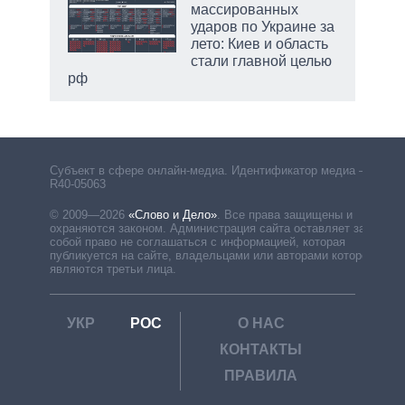
массированных
ударов по Украине за
лето: Киев и область
стали главной целью
рф
Субъект в сфере онлайн-медиа. Идентификатор медиа –
R40-05063
© 2009—2026
«Слово и Дело»
.
Все права защищены и
охраняются законом. Администрация сайта оставляет за
собой право не соглашаться с информацией, которая
публикуется на сайте, владельцами или авторами которой
являются третьи лица.
УКР
РОС
О НАС
КОНТАКТЫ
ПРАВИЛА