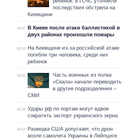
ребенок: в ГСЧС уточнили
последствия обстрела на
Киевщине
В Киеве после атаки баллистикой в
03:47
двух районах произошли пожары
На Киевщине из-за российской атаки
02:53
погибли три человека, среди них
ребенок
Часть военных из полка
02:41
«Скала» начали переводить
в другие подразделения –
СМИ
Удары рф по портам могут вдвое
01:59
сократить экспорт украинского зерна
Разведка США допускает, что дрон
00:57
возле самолета Украины в Лейпциге