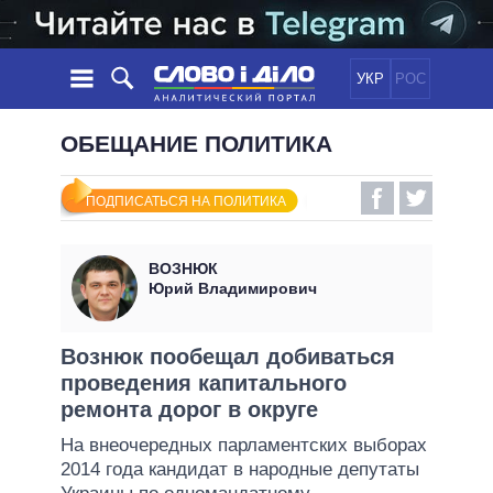
УКР
РОС
НОВОСТИ
ОБЕЩАНИЕ ПОЛИТИКА
ОБЕЩАНИЯ
ЛЕНТА
ПОЛИТИКА
ПОДПИСАТЬСЯ НА ПОЛИТИКА
СОБЫТИЯ
ЭКОНОМИКА
ПОЛИТИКИ
СТАТЬИ
ОБЩЕСТВО
ВОЗНЮК
ИНФОГРАФИКА
МНЕНИЯ
МИР
ВСЕ ПОЛИТИКИ
Юрий Владимирович
ОБЗОРЫ
ПРЕЗИДЕНТ И ОФИС
ВИДЕО
ДАЙДЖЕСТЫ
ВЕРХОВНАЯ РАДА
Вознюк пообещал добиваться
ПОДДЕРЖАТЬ
проведения капитального
КАБИНЕТ МИНИСТРОВ
ремонта дорог в округе
ГЛАВЫ ОБЛАДМИНИСТРАЦИЙ
СРАВНЕНИЕ ПОЛИТИКОВ
На внеочередных парламентских выборах
МЭРЫ
2014 года кандидат в народные депутаты
ВСЕ ПЕРСОНЫ