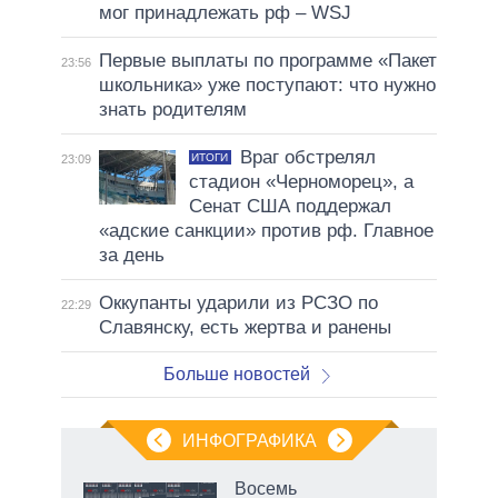
мог принадлежать рф – WSJ
Первые выплаты по программе «Пакет
23:56
школьника» уже поступают: что нужно
знать родителям
Враг обстрелял
ИТОГИ
23:09
стадион «Черноморец», а
Сенат США поддержал
«адские санкции» против рф. Главное
за день
Оккупанты ударили из РСЗО по
22:29
Славянску, есть жертва и ранены
Больше новостей
ИНФОГРАФИКА
еля
Восемь