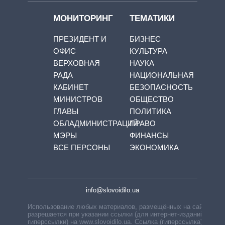
МОНИТОРИНГ
ТЕМАТИКИ
ПРЕЗИДЕНТ И
БИЗНЕС
ОФИС
КУЛЬТУРА
ВЕРХОВНАЯ
НАУКА
РАДА
НАЦИОНАЛЬНАЯ
КАБИНЕТ
БЕЗОПАСНОСТЬ
МИНИСТРОВ
ОБЩЕСТВО
ГЛАВЫ
ПОЛИТИКА
ОБЛАДМИНИСТРАЦИЙ
ПРАВО
МЭРЫ
ФИНАНСЫ
ВСЕ ПЕРСОНЫ
ЭКОНОМИКА
info@slovoidilo.ua
Использование любых материалов, размещённых на сайте,
разрешается при указании ссылки (для интернет-изданий —
гиперссылки) на www.slovoidilo.ua. Ссылка (гиперссылка)