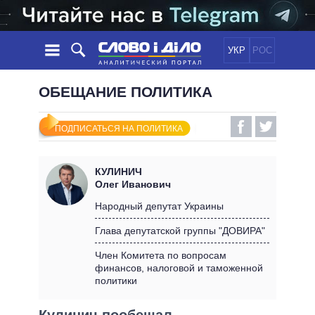
УКР
РОС
НОВОСТИ
ОБЕЩАНИЕ ПОЛИТИКА
ОБЕЩАНИЯ
ЛЕНТА
ПОЛИТИКА
ПОДПИСАТЬСЯ НА ПОЛИТИКА
СОБЫТИЯ
ЭКОНОМИКА
ПОЛИТИКИ
СТАТЬИ
ОБЩЕСТВО
КУЛИНИЧ
ИНФОГРАФИКА
МНЕНИЯ
МИР
ВСЕ ПОЛИТИКИ
Олег Иванович
ОБЗОРЫ
ПРЕЗИДЕНТ И ОФИС
Народный депутат Украины
ВИДЕО
ДАЙДЖЕСТЫ
ВЕРХОВНАЯ РАДА
Глава депутатской группы "ДОВИРА"
ПОДДЕРЖАТЬ
КАБИНЕТ МИНИСТРОВ
Член Комитета по вопросам
ГЛАВЫ ОБЛАДМИНИСТРАЦИЙ
финансов, налоговой и таможенной
СРАВНЕНИЕ ПОЛИТИКОВ
политики
МЭРЫ
ВСЕ ПЕРСОНЫ
Кулинич пообещал