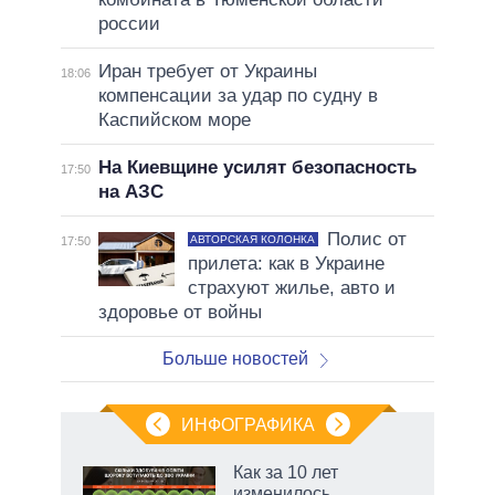
россии
Иран требует от Украины
18:06
компенсации за удар по судну в
Каспийском море
На Киевщине усилят безопасность
17:50
на АЗС
Полис от
АВТОРСКАЯ КОЛОНКА
17:50
прилета: как в Украине
страхуют жилье, авто и
здоровье от войны
Больше новостей
ИНФОГРАФИКА
 5
Как за 10 лет
го
изменилось