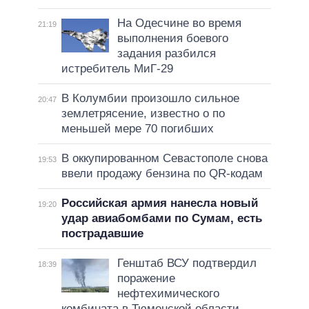
На Одесчине во время
21:19
выполнения боевого
задания разбился
истребитель МиГ-29
В Колумбии произошло сильное
20:47
землетрясение, известно о по
меньшей мере 70 погибших
В оккупированном Севастополе снова
19:53
ввели продажу бензина по QR-кодам
Российская армия нанесла новый
19:20
удар авиабомбами по Сумам, есть
пострадавшие
Генштаб ВСУ подтвердил
18:39
поражение
нефтехимического
комбината в Тюменской области