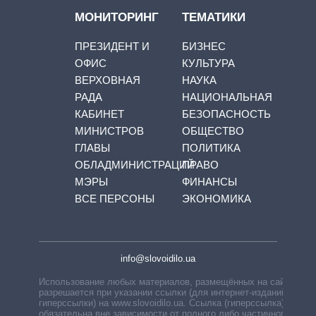
МОНИТОРИНГ
ТЕМАТИКИ
ПРЕЗИДЕНТ И
БИЗНЕС
ОФИС
КУЛЬТУРА
ВЕРХОВНАЯ
НАУКА
РАДА
НАЦИОНАЛЬНАЯ
КАБИНЕТ
БЕЗОПАСНОСТЬ
МИНИСТРОВ
ОБЩЕСТВО
ГЛАВЫ
ПОЛИТИКА
ОБЛАДМИНИСТРАЦИЙ
ПРАВО
МЭРЫ
ФИНАНСЫ
ВСЕ ПЕРСОНЫ
ЭКОНОМИКА
info@slovoidilo.ua
Использование любых материалов, размещённых на сайте,
разрешается при указании ссылки (для интернет-изданий —
гиперссылки) на www.slovoidilo.ua. Ссылка (гиперссылка)
обязательна вне зависимости от полного либо частичного