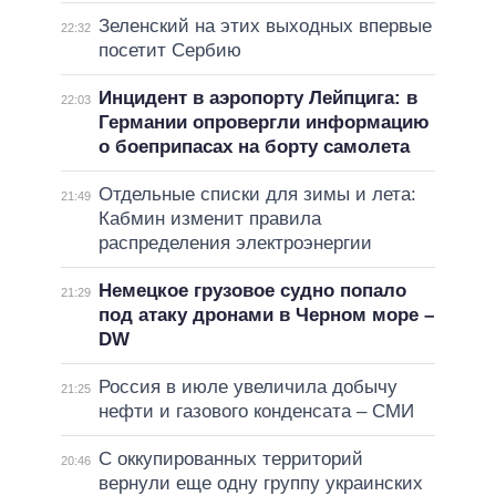
Зеленский на этих выходных впервые
22:32
посетит Сербию
Инцидент в аэропорту Лейпцига: в
22:03
Германии опровергли информацию
о боеприпасах на борту самолета
Отдельные списки для зимы и лета:
21:49
Кабмин изменит правила
распределения электроэнергии
Немецкое грузовое судно попало
21:29
под атаку дронами в Черном море –
DW
Россия в июле увеличила добычу
21:25
нефти и газового конденсата – СМИ
С оккупированных территорий
20:46
вернули еще одну группу украинских