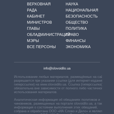
ВЕРХОВНАЯ
НАУКА
РАДА
НАЦИОНАЛЬНАЯ
КАБИНЕТ
БЕЗОПАСНОСТЬ
МИНИСТРОВ
ОБЩЕСТВО
ГЛАВЫ
ПОЛИТИКА
ОБЛАДМИНИСТРАЦИЙ
ПРАВО
МЭРЫ
ФИНАНСЫ
ВСЕ ПЕРСОНЫ
ЭКОНОМИКА
info@slovoidilo.ua
Использование любых материалов, размещённых на сайте,
разрешается при указании ссылки (для интернет-изданий —
гиперссылки) на www.slovoidilo.ua. Ссылка (гиперссылка)
обязательна вне зависимости от полного либо частичного
использования материалов.
Аналитическая информация об обещаниях политиков и
чиновников, размещенных на портале slovoidilo.ua, а также
информация о состоянии выполнения этих обещаний,
собрана и обработана ООО «ИА Слово и Дело» и является