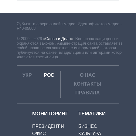
Субъект в сфере онлайн-медиа. Идентификатор медиа –
R40-05063
© 2009—2026
«Слово и Дело»
.
Все права защищены и
охраняются законом. Администрация сайта оставляет за
собой право не соглашаться с информацией, которая
публикуется на сайте, владельцами или авторами которой
являются третьи лица.
УКР
РОС
О НАС
КОНТАКТЫ
ПРАВИЛА
МОНИТОРИНГ
ТЕМАТИКИ
ПРЕЗИДЕНТ И
БИЗНЕС
ОФИС
КУЛЬТУРА