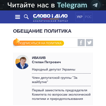
УКР
РОС
НОВОСТИ
ОБЕЩАНИЕ ПОЛИТИКА
ОБЕЩАНИЯ
ЛЕНТА
ПОЛИТИКА
ПОДПИСАТЬСЯ НА ПОЛИТИКА
СОБЫТИЯ
ЭКОНОМИКА
ПОЛИТИКИ
СТАТЬИ
ОБЩЕСТВО
ИВАХИВ
ИНФОГРАФИКА
МНЕНИЯ
МИР
ВСЕ ПОЛИТИКИ
Степан Петрович
ОБЗОРЫ
ПРЕЗИДЕНТ И ОФИС
Народный депутат Украины
ВИДЕО
ДАЙДЖЕСТЫ
ВЕРХОВНАЯ РАДА
Член депутатской группы "За
ПОДДЕРЖАТЬ
майбутне"
КАБИНЕТ МИНИСТРОВ
ГЛАВЫ ОБЛАДМИНИСТРАЦИЙ
Первый заместитель председателя
СРАВНЕНИЕ ПОЛИТИКОВ
Комитета по вопросам экологической
МЭРЫ
политики и природопользования
ВСЕ ПЕРСОНЫ