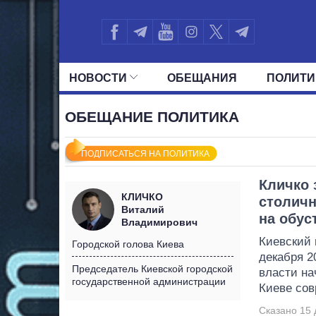
НОВОСТИ
ОБЕЩАНИЯ
ПОЛИТИ
ВСЕ ПОЛИТИКИ
ПРЕЗИДЕНТ И ОФ
ОБЕЩАНИЕ ПОЛИТИКА
ПОДПИСАТЬСЯ НА ПОЛИТИКА
Кличко 
КЛИЧКО
столичн
Виталий
на обус
Владимирович
Киевский 
Городской голова Киева
декабря 2
Председатель Киевской городской
власти на
государственной администрации
Киеве сов
Сказано 15 