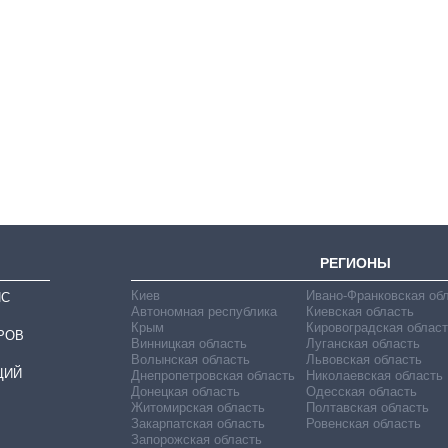
От 1 месяца – до 5
лет: кто и как долго
занимал
должность
руководителя СВР
РЕГИОНЫ
Киев
Ивано-Франковская об
ИС
Автономная республика
Киевская область
Крым
Кировоградская област
РОВ
Винницкая область
Луганская область
Волынская область
Львовская область
ЦИЙ
Днепропетровская область
Николаевская область
Донецкая область
Одесская область
Житомирская область
Полтавская область
Закарпатская область
Ровенская область
Запорожская область