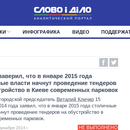
КИ
ИНФОГРАФИКА
ВИДЕО
ПОДДЕРЖА
ИС
ЛЕНТА
ВЕРХОВНАЯ РАДА
СОБЫТИЯ
СТАТЬИ
КАБИНЕТ МИНИСТРОВ
МНЕНИЯ
ОБЗОРЫ
ГЛАВЫ ОБЛАДМИНИ
ДАЙДЖЕСТЫ
ПОЛИТИКА
ДЕПУТАТЫ
ЭКОНОМИКА
КОМИТЕТЫ
ФРАКЦИИ
ОБЩЕСТВО
ОКРУГА
МИР
заверил, что в январе 2015 года
ые власти начнут проведение тендеров
тройство в Киеве современных парковок
городской председатель
Виталий Кличко
15
014 года заявил, что в январе 2015 года столичные
чнут проведение тендеров на обустройство в
ременных парковок.
НЕ ВЫПОЛНЕНО
декабря 2014 г.