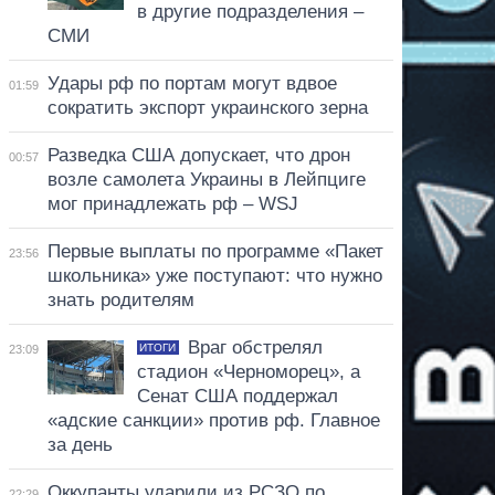
в другие подразделения –
СМИ
Удары рф по портам могут вдвое
01:59
сократить экспорт украинского зерна
Разведка США допускает, что дрон
00:57
возле самолета Украины в Лейпциге
мог принадлежать рф – WSJ
Первые выплаты по программе «Пакет
23:56
школьника» уже поступают: что нужно
знать родителям
Враг обстрелял
ИТОГИ
23:09
стадион «Черноморец», а
Сенат США поддержал
«адские санкции» против рф. Главное
за день
Оккупанты ударили из РСЗО по
22:29