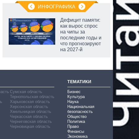
ИНФОГРАФИКА
Дефицит памяти:
как вырос спрос
на чипы за
последние годы и
что прогнозируют
на 2027-й
аспирант
ТЕМАТИКИ
ласть
Сумская область
Бизнес
Тернопольская область
Культура
ь
Харьковская область
Наука
Херсонская область
Национальная
Хмельницкая область
безопасность
Черкасская область
Общество
Черниговская область
Политика
Черновицкая область
Право
Финансы
Экономика