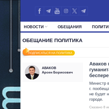
НОВОСТИ
ОБЕЩАНИЯ
ПОЛИТИ
ВСЕ ПОЛИТИКИ
ПРЕЗИДЕНТ И ОФ
ОБЕЩАНИЕ ПОЛИТИКА
ПОДПИСАТЬСЯ НА ПОЛИТИКА
Аваков 
АВАКОВ
гуманит
Арсен Борисович
беспере
Министр 
г. пообещ
не будет 
городе.
Сказано 8 и