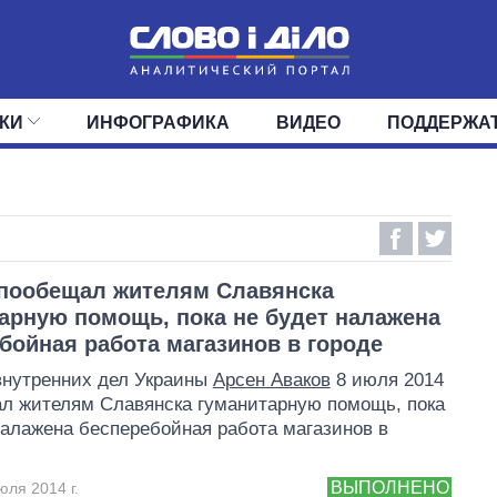
КИ
ИНФОГРАФИКА
ВИДЕО
ПОДДЕРЖА
ИС
ЛЕНТА
ВЕРХОВНАЯ РАДА
СОБЫТИЯ
СТАТЬИ
КАБИНЕТ МИНИСТРОВ
МНЕНИЯ
ОБЗОРЫ
ГЛАВЫ ОБЛАДМИНИ
ДАЙДЖЕСТЫ
ПОЛИТИКА
ДЕПУТАТЫ
ЭКОНОМИКА
КОМИТЕТЫ
ФРАКЦИИ
ОБЩЕСТВО
ОКРУГА
МИР
пообещал жителям Славянска
арную помощь, пока не будет налажена
бойная работа магазинов в городе
внутренних дел Украины
Арсен Аваков
8 июля 2014
ал жителям Славянска гуманитарную помощь, пока
налажена бесперебойная работа магазинов в
ВЫПОЛНЕНО
юля 2014 г.