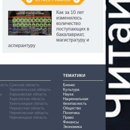
Как за 10 лет
изменилось
количество
поступающих в
бакалавриат,
магистратуру и
аспирантуру
ТЕМАТИКИ
ласть
Сумская область
Бизнес
Тернопольская область
Культура
ь
Харьковская область
Наука
Херсонская область
Национальная
Хмельницкая область
безопасность
Черкасская область
Общество
Черниговская область
Политика
Черновицкая область
Право
Финансы
Экономика