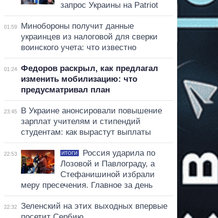
запрос Украины на Patriot
Минобороны получит данные
01:59
украинцев из налоговой для сверки
воинского учета: что известно
Федоров раскрыл, как предлагал
01:24
изменить мобилизацию: что
предусматривал план
В Украине анонсировали повышение
23:45
зарплат учителям и стипендий
студентам: как вырастут выплаты
Россия ударила по
ИТОГИ
22:53
Лозовой и Павлограду, а
Стефанишиной избрали
меру пресечения. Главное за день
Зеленский на этих выходных впервые
22:32
посетит Сербию