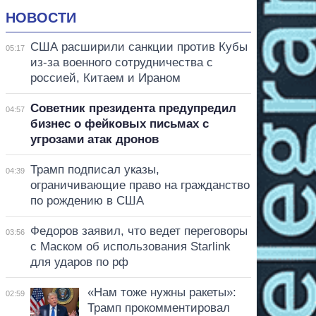
НОВОСТИ
США расширили санкции против Кубы
05:17
из-за военного сотрудничества с
россией, Китаем и Ираном
Советник президента предупредил
04:57
бизнес о фейковых письмах с
угрозами атак дронов
Трамп подписал указы,
04:39
ограничивающие право на гражданство
по рождению в США
Федоров заявил, что ведет переговоры
03:56
с Маском об использования Starlink
для ударов по рф
«Нам тоже нужны ракеты»:
02:59
Трамп прокомментировал