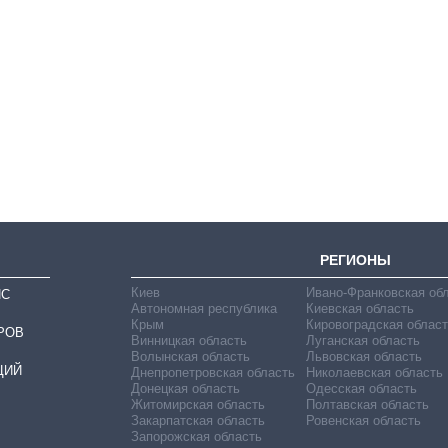
Сколько
картофеля
выращивали в
Украине до и во
время большой
войны
РЕГИОНЫ
Киев
Ивано-Франковская об
ИС
Автономная республика
Киевская область
Крым
Кировоградская област
РОВ
Винницкая область
Луганская область
Волынская область
Львовская область
ЦИЙ
Днепропетровская область
Николаевская область
Донецкая область
Одесская область
Житомирская область
Полтавская область
Закарпатская область
Ровенская область
Запорожская область