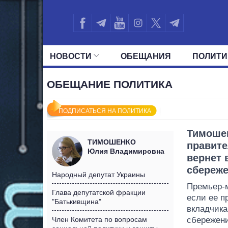
НОВОСТИ
ОБЕЩАНИЯ
ПОЛИТИ
ВСЕ ПОЛИТИКИ
ПРЕЗИДЕНТ И ОФ
ОБЕЩАНИЕ ПОЛИТИКА
ПОДПИСАТЬСЯ НА ПОЛИТИКА
Тимошен
ТИМОШЕНКО
правите
Юлия Владимировна
вернет 
сбереж
Народный депутат Украины
Премьер-
Глава депутатской фракции
если ее п
"Батькивщина"
вкладчика
Член Комитета по вопросам
сбережени