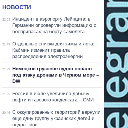
НОВОСТИ
Инцидент в аэропорту Лейпцига: в
22:03
Германии опровергли информацию о
боеприпасах на борту самолета
Отдельные списки для зимы и лета:
21:49
Кабмин изменит правила
распределения электроэнергии
Немецкое грузовое судно попало
21:29
под атаку дронами в Черном море –
DW
Россия в июле увеличила добычу
21:25
нефти и газового конденсата – СМИ
С оккупированных территорий вернули
20:46
еще одну группу украинских детей и
подростков