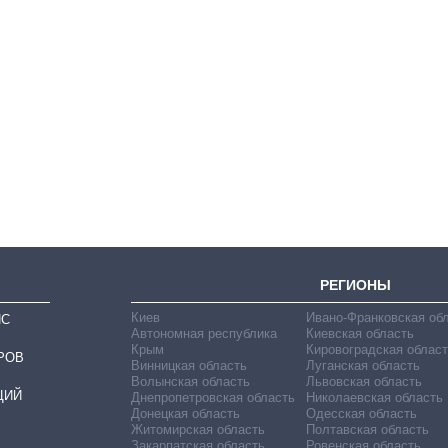
Как выросли
тарифы на
холодную воду в
городах Украины
на начало августа
РЕГИОНЫ
Киев
Ивано-Франковская об
ИС
Автономная республика
Киевская область
Крым
Кировоградская област
РОВ
Винницкая область
Луганская область
Волынская область
Львовская область
ЦИЙ
Днепропетровская область
Николаевская область
Донецкая область
Одесская область
Житомирская область
Полтавская область
Закарпатская область
Ровенская область