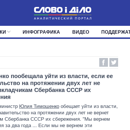
КИ
ИНФОГРАФИКА
ВИДЕО
ПОДДЕРЖА
ИС
ЛЕНТА
ВЕРХОВНАЯ РАДА
СОБЫТИЯ
СТАТЬИ
КАБИНЕТ МИНИСТРОВ
МНЕНИЯ
ОБЗОРЫ
ГЛАВЫ ОБЛАДМИНИ
ДАЙДЖЕСТЫ
ПОЛИТИКА
ДЕПУТАТЫ
ЭКОНОМИКА
КОМИТЕТЫ
ФРАКЦИИ
ОБЩЕСТВО
ОКРУГА
МИР
ко пообещала уйти из власти, если ее
льство на протяжении двух лет не
вкладчикам Сбербанка СССР их
ения
министр
Юлия Тимошенко
обещает уйти из власти,
равительство на протяжении двух лет не вернет
м Сбербанка СССР их сбережения. "Мы вернем
я за два года ... Если мы не вернем эти