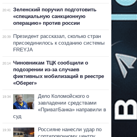
Зеленский поручил подготовить
20:41
«специальную санкционную
операцию» против россии
Президент рассказал, сколько стран
20:39
присоединилось к созданию системы
FREYJA
Чиновникам ТЦК сообщили о
20:14
подозрении из-за случаев
фиктивных мобилизаций в реестре
«Оберег»
Дело Коломойского о
19:34
завладении средствами
«ПриватБанка» направили в
суд
Россияне нанесли удар по
19:30
сортировочному центру