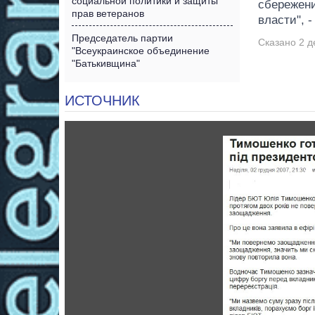
социальной политики и защиты
сбережени
прав ветеранов
власти", -
Председатель партии
Сказано 2 д
"Всеукраинское объединение
"Батькивщина"
ИСТОЧНИК