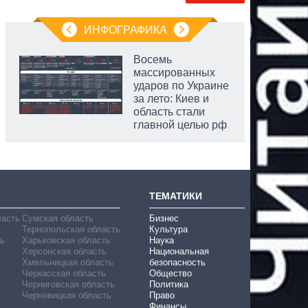
ИНФОГРАФИКА
Восемь
массированных
ударов по Украине
за лето: Киев и
область стали
главной целью рф
аспирант
ТЕМАТИКИ
ласть
Сумская область
Бизнес
Тернопольская область
Культура
ь
Харьковская область
Наука
Херсонская область
Национальная
Хмельницкая область
безопасность
Черкасская область
Общество
Черниговская область
Политика
Черновицкая область
Право
Финансы