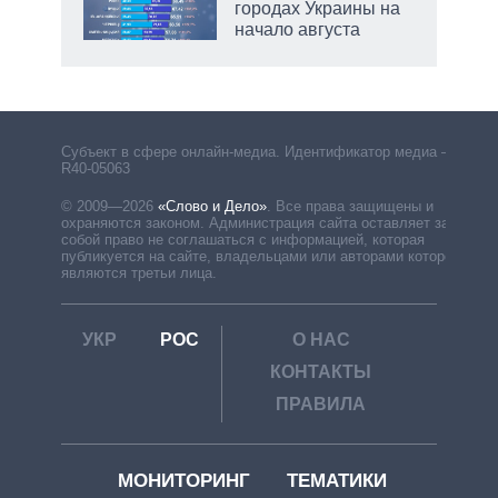
городах Украины на
начало августа
Субъект в сфере онлайн-медиа. Идентификатор медиа –
R40-05063
© 2009—2026
«Слово и Дело»
.
Все права защищены и
охраняются законом. Администрация сайта оставляет за
собой право не соглашаться с информацией, которая
публикуется на сайте, владельцами или авторами которой
являются третьи лица.
УКР
РОС
О НАС
КОНТАКТЫ
ПРАВИЛА
МОНИТОРИНГ
ТЕМАТИКИ