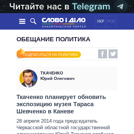
УКР
РОС
НОВОСТИ
ОБЕЩАНИЕ ПОЛИТИКА
ОБЕЩАНИЯ
ЛЕНТА
ПОЛИТИКА
ПОДПИСАТЬСЯ НА ПОЛИТИКА
СОБЫТИЯ
ЭКОНОМИКА
ПОЛИТИКИ
СТАТЬИ
ОБЩЕСТВО
ТКАЧЕНКО
ИНФОГРАФИКА
МНЕНИЯ
МИР
ВСЕ ПОЛИТИКИ
Юрий Олегович
ОБЗОРЫ
ПРЕЗИДЕНТ И ОФИС
ВИДЕО
ДАЙДЖЕСТЫ
ВЕРХОВНАЯ РАДА
Ткаченко планирует обновить
ПОДДЕРЖАТЬ
экспозицию музея Тараса
КАБИНЕТ МИНИСТРОВ
Шевченко в Каневе
ГЛАВЫ ОБЛАДМИНИСТРАЦИЙ
СРАВНЕНИЕ ПОЛИТИКОВ
28 апреля 2014 года председатель
МЭРЫ
Черкасской областной государственной
ВСЕ ПЕРСОНЫ