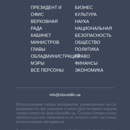
ПРЕЗИДЕНТ И
БИЗНЕС
ОФИС
КУЛЬТУРА
ВЕРХОВНАЯ
НАУКА
РАДА
НАЦИОНАЛЬНАЯ
КАБИНЕТ
БЕЗОПАСНОСТЬ
МИНИСТРОВ
ОБЩЕСТВО
ГЛАВЫ
ПОЛИТИКА
ОБЛАДМИНИСТРАЦИЙ
ПРАВО
МЭРЫ
ФИНАНСЫ
ВСЕ ПЕРСОНЫ
ЭКОНОМИКА
info@slovoidilo.ua
Использование любых материалов, размещённых на сайте,
разрешается при указании ссылки (для интернет-изданий —
гиперссылки) на www.slovoidilo.ua. Ссылка (гиперссылка)
обязательна вне зависимости от полного либо частичного
использования материалов.