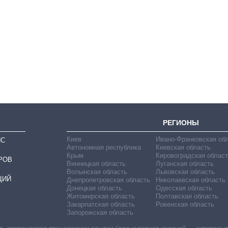
Восемь
массированных
ударов по Украине
за лето: Киев и
область стали
главной целью рф
РЕГИОНЫ
Киев
Ивано-Франковская об
ИС
Автономная республика
Киевская область
Крым
Кировоградская област
РОВ
Винницкая область
Луганская область
Волынская область
Львовская область
ЦИЙ
Днепропетровская область
Николаевская область
Донецкая область
Одесская область
Житомирская область
Полтавская область
Закарпатская область
Ровенская область
Запорожская область