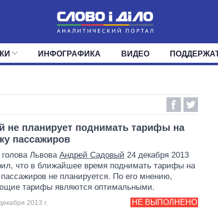
КИ
ИНФОГРАФИКА
ВИДЕО
ПОДДЕРЖА
ИС
ЛЕНТА
ВЕРХОВНАЯ РАДА
СОБЫТИЯ
СТАТЬИ
КАБИНЕТ МИНИСТРОВ
МНЕНИЯ
ОБЗОРЫ
ГЛАВЫ ОБЛАДМИНИ
ДАЙДЖЕСТЫ
ПОЛИТИКА
ДЕПУТАТЫ
ЭКОНОМИКА
КОМИТЕТЫ
ФРАКЦИИ
ОБЩЕСТВО
ОКРУГА
МИР
 не планирует поднимать тарифы на
ку пассажиров
 голова Львова
Андрей Садовый
24 декабря 2013
рил, что в ближайшее время поднимать тарифы на
 пассажиров не планируется. По его мнению,
ющие тарифы являются оптимальными.
НЕ ВЫПОЛНЕНО
декабря 2013 г.