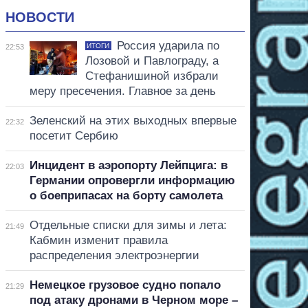
НОВОСТИ
Россия ударила по
ИТОГИ
22:53
Лозовой и Павлограду, а
Стефанишиной избрали
меру пресечения. Главное за день
Зеленский на этих выходных впервые
22:32
посетит Сербию
Инцидент в аэропорту Лейпцига: в
22:03
Германии опровергли информацию
о боеприпасах на борту самолета
Отдельные списки для зимы и лета:
21:49
Кабмин изменит правила
распределения электроэнергии
Немецкое грузовое судно попало
21:29
под атаку дронами в Черном море –