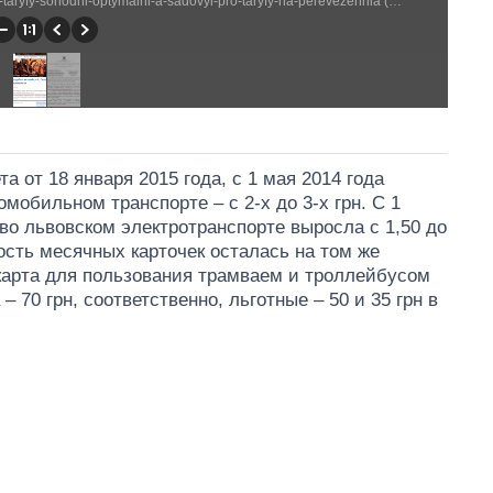
http://city-adm.lviv.ua/portal-news/society/transport/215310-taryfy-sohodni-optymalni-a-sadovyi-pro-taryfy-na-perevezennia (953 × 794)
а от 18 января 2015 года, с 1 мая 2014 года
мобильном транспорте – с 2-х до 3-х грн. С 1
во львовском электротранспорте выросла с 1,50 до
имость месячных карточек осталась на том же
 карта для пользования трамваем и троллейбусом
– 70 грн, соответственно, льготные – 50 и 35 грн в