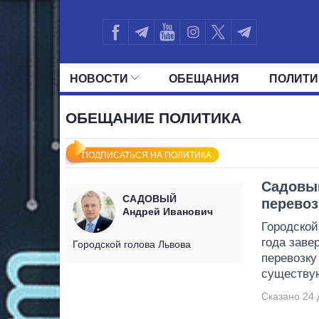
НОВОСТИ
ОБЕЩАНИЯ
ПОЛИТИ
ВСЕ ПОЛИТИКИ
ПРЕЗИДЕНТ И ОФ
ОБЕЩАНИЕ ПОЛИТИКА
ПОДПИСАТЬСЯ НА ПОЛИТИКА
Садовый
САДОВЫЙ
перевоз
Андрей Иванович
Городской
года заве
Городской голова Львова
перевозку
существу
Сказано 24 