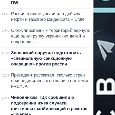
DW
Россия в июле увеличила добычу
21:25
нефти и газового конденсата – СМИ
С оккупированных территорий вернули
20:46
еще одну группу украинских детей и
подростков
Зеленский поручил подготовить
20:41
«специальную санкционную
операцию» против россии
Президент рассказал, сколько стран
20:39
присоединилось к созданию системы
FREYJA
Чиновникам ТЦК сообщили о
20:14
подозрении из-за случаев
фиктивных мобилизаций в реестре
«Оберег»