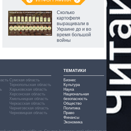
Сколько
картофеля
выращивали в
Украине до и во
время большой
войны
ТЕМАТИКИ
ласть
Сумская область
Бизнес
Тернопольская область
Культура
ь
Харьковская область
Наука
Херсонская область
Национальная
Хмельницкая область
безопасность
Черкасская область
Общество
Черниговская область
Политика
Черновицкая область
Право
Финансы
Экономика