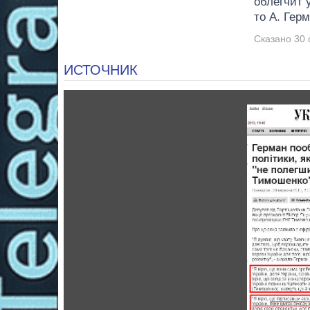
облегчит 
то А. Гер
Сказано 30 
ИСТОЧНИК