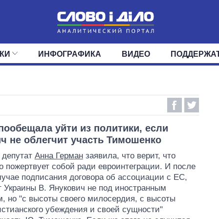
КИ
ИНФОГРАФИКА
ВИДЕО
ПОДДЕРЖА
ИС
ЛЕНТА
ВЕРХОВНАЯ РАДА
СОБЫТИЯ
СТАТЬИ
КАБИНЕТ МИНИСТРОВ
МНЕНИЯ
ОБЗОРЫ
ГЛАВЫ ОБЛАДМИНИ
ДАЙДЖЕСТЫ
ПОЛИТИКА
ДЕПУТАТЫ
ЭКОНОМИКА
КОМИТЕТЫ
ФРАКЦИИ
ОБЩЕСТВО
ОКРУГА
МИР
пообещала уйти из политики, если
ч не облегчит участь Тимошенко
 депутат
Анна Герман
заявила, что верит, что
 пожертвует собой ради евроинтеграции. И после
случае подписания договора об ассоциации с ЕС,
 Украины В. Янукович не под иностранным
, но "с высоты своего милосердия, с высоты
истианского убеждения и своей сущности"