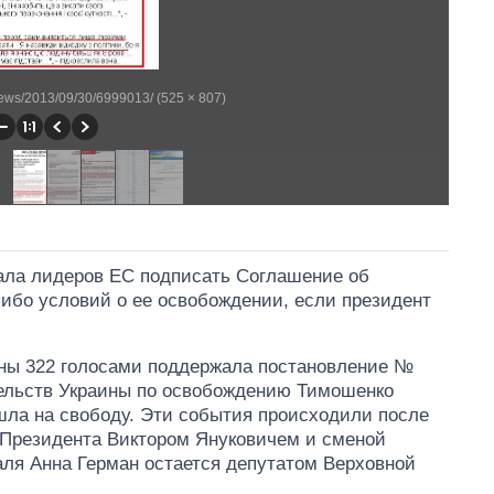
news/2013/09/30/6999013/ (525 × 807)
ала лидеров ЕС подписать Соглашение об
либо условий о ее освобождении, если президент
ины 322 голосами поддержала постановление №
ельств Украины по освобождению Тимошенко
шла на свободу. Эти события происходили после
 Президента Виктором Януковичем и сменой
аля Анна Герман остается депутатом Верховной