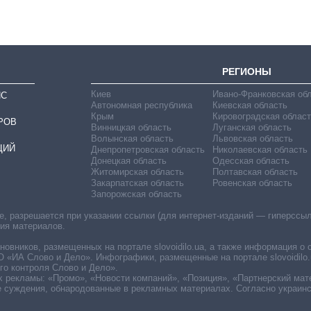
РЕГИОНЫ
Киев
Ивано-Франковская об
ИС
Автономная республика
Киевская область
Крым
Кировоградская област
РОВ
Винницкая область
Луганская область
Волынская область
Львовская область
ЦИЙ
Днепропетровская область
Николаевская область
Донецкая область
Одесская область
Житомирская область
Полтавская область
Закарпатская область
Ровенская область
Запорожская область
 разрешается при указании ссылки (для интернет-изданий — гиперссылки
ния материалов.
овников, размещенных на портале slovoidilo.ua, а также информация о 
«ИА Слово и Дело». Инфографики, размещенные на портале slovoidilo.
о контроля Слово и Дело».
х рекламы: «Промо», «Новости компаний», «Позиция», «Партнерский мат
е суждения, обнародованные в рекламных материалах. Согласно украин