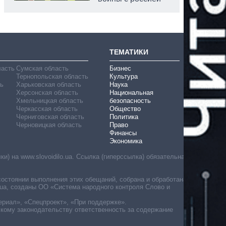
ТЕМАТИКИ
ласть
Сумская область
Бизнес
Тернопольская область
Культура
ь
Харьковская область
Наука
Херсонская область
Национальная
Хмельницкая область
безопасность
Черкасская область
Общество
Черниговская область
Политика
Черновицкая область
Право
Финансы
Экономика
) на www.slovoidilo.ua. Ссылка (гиперссылка) обязательна
состоянии выполнения этих обещаний, собрана и обработана
ua, созданы ОО «Система народного контроля Слово и
ериал», «Спецпроект», «При поддержке».
скому законодательству ответственность за содержание