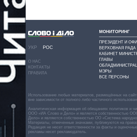
МОНИТОРИНГ
ПРЕЗИДЕНТ И ОФ
УКР
РОС
ВЕРХОВНАЯ РАДА
КАБИНЕТ МИНИСТ
ГЛАВЫ
О НАС
ОБЛАДМИНИСТРА
КОНТАКТЫ
МЭРЫ
ПРАВИЛА
ВСЕ ПЕРСОНЫ
Использование любых материалов, размещённых на сайте,
вне зависимости от полного либо частичного использова
Аналитическая информация об обещаниях политиков и чин
ООО «ИА Слово и Дело» и является собственностью ООО 
Дело» и являются собственностью ОО «Система народног
Материалы, отмеченные значками, публикуются на права
Редакция не несет ответственности за факты и оценочны
рекламы несет рекламодатель.