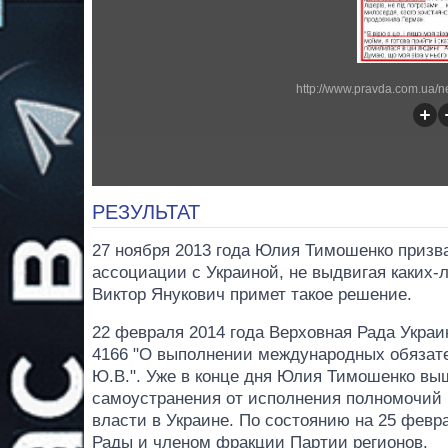
http://www.pravda.com.ua/
РЕЗУЛЬТАТ
27 ноября 2013 года Юлия Тимошенко призв
ассоциации с Украиной, не выдвигая каких-
Виктор Янукович примет такое решение.
22 февраля 2014 года Верховная Рада Укра
4166 "О выполнении международных обязат
Ю.В.". Уже в конце дня Юлия Тимошенко вы
самоустранения от исполнения полномочий
власти в Украине. По состоянию на 25 февр
Рады и членом фракции Партии регионов.