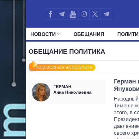
НОВОСТИ
ОБЕЩАНИЯ
ПОЛИТИ
ВСЕ ПОЛИТИКИ
ПРЕЗИДЕНТ И ОФ
ОБЕЩАНИЕ ПОЛИТИКА
ПОДПИСАТЬСЯ НА ПОЛИТИКА
Герман 
ГЕРМАН
Янукови
Анна Николаевна
Народный
Тимошенко
этого, в 
Президент
давлением
своего хр