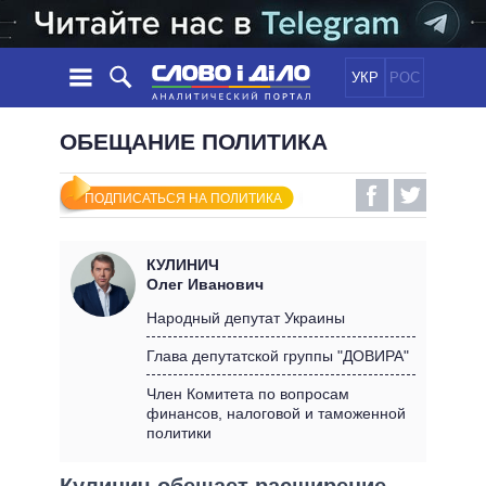
УКР
РОС
НОВОСТИ
ОБЕЩАНИЕ ПОЛИТИКА
ОБЕЩАНИЯ
ЛЕНТА
ПОЛИТИКА
ПОДПИСАТЬСЯ НА ПОЛИТИКА
СОБЫТИЯ
ЭКОНОМИКА
ПОЛИТИКИ
СТАТЬИ
ОБЩЕСТВО
КУЛИНИЧ
ИНФОГРАФИКА
МНЕНИЯ
МИР
ВСЕ ПОЛИТИКИ
Олег Иванович
ОБЗОРЫ
ПРЕЗИДЕНТ И ОФИС
Народный депутат Украины
ВИДЕО
ДАЙДЖЕСТЫ
ВЕРХОВНАЯ РАДА
Глава депутатской группы "ДОВИРА"
ПОДДЕРЖАТЬ
КАБИНЕТ МИНИСТРОВ
Член Комитета по вопросам
ГЛАВЫ ОБЛАДМИНИСТРАЦИЙ
финансов, налоговой и таможенной
СРАВНЕНИЕ ПОЛИТИКОВ
политики
МЭРЫ
ВСЕ ПЕРСОНЫ
Кулинич обещает расширение