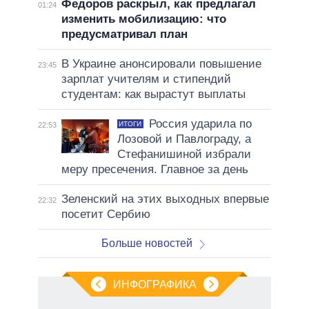
Федоров раскрыл, как предлагал
01:24
изменить мобилизацию: что
предусматривал план
В Украине анонсировали повышение
23:45
зарплат учителям и стипендий
студентам: как вырастут выплаты
Россия ударила по
ИТОГИ
22:53
Лозовой и Павлограду, а
Стефанишиной избрали
меру пресечения. Главное за день
Зеленский на этих выходных впервые
22:32
посетит Сербию
Больше новостей
ИНФОГРАФИКА