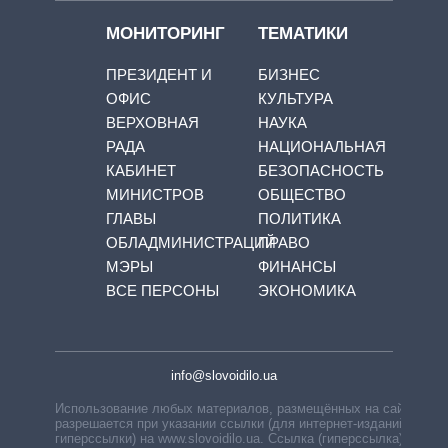
МОНИТОРИНГ
ТЕМАТИКИ
ПРЕЗИДЕНТ И
БИЗНЕС
ОФИС
КУЛЬТУРА
ВЕРХОВНАЯ
НАУКА
РАДА
НАЦИОНАЛЬНАЯ
КАБИНЕТ
БЕЗОПАСНОСТЬ
МИНИСТРОВ
ОБЩЕСТВО
ГЛАВЫ
ПОЛИТИКА
ОБЛАДМИНИСТРАЦИЙ
ПРАВО
МЭРЫ
ФИНАНСЫ
ВСЕ ПЕРСОНЫ
ЭКОНОМИКА
info@slovoidilo.ua
Использование любых материалов, размещённых на сайте,
разрешается при указании ссылки (для интернет-изданий —
гиперссылки) на www.slovoidilo.ua. Ссылка (гиперссылка)