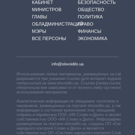
КАБИНЕТ
БЕЗОПАСНОСТЬ
МИНИСТРОВ
ОБЩЕСТВО
ГЛАВЫ
ПОЛИТИКА
ОБЛАДМИНИСТРАЦИЙ
ПРАВО
МЭРЫ
ФИНАНСЫ
ВСЕ ПЕРСОНЫ
ЭКОНОМИКА
info@slovoidilo.ua
Использование любых материалов, размещённых на сайте,
разрешается при указании ссылки (для интернет-изданий —
гиперссылки) на www.slovoidilo.ua. Ссылка (гиперссылка)
обязательна вне зависимости от полного либо частичного
использования материалов.
Аналитическая информация об обещаниях политиков и
чиновников, размещенных на портале slovoidilo.ua, а также
информация о состоянии выполнения этих обещаний,
собрана и обработана ООО «ИА Слово и Дело» и является
собственностью ООО «ИА Слово и Дело». Инфографики,
размещенные на портале slovoidilo.ua, созданы ОО «Система
народного контроля Слово и Дело» и являются
собственностью ОО «Система народного контроля Слово и