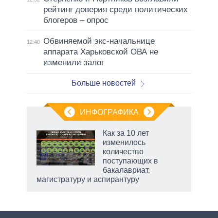
рейтинг доверия среди политических
блогеров – опрос
Обвиняемой экс-начальнице
12:40
аппарата Харьковской ОВА не
изменили залог
Больше новостей
ИНФОГРАФИКА
Как за 10 лет
изменилось
не за
количество
асть
поступающих в
елью
бакалавриат,
магистратуру и аспирантуру