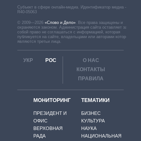
Субъект в сфере онлайн-медиа. Идентификатор медиа –
R40-05063
© 2009—2026
«Слово и Дело»
.
Все права защищены и
охраняются законом. Администрация сайта оставляет за
собой право не соглашаться с информацией, которая
публикуется на сайте, владельцами или авторами которой
являются третьи лица.
УКР
РОС
О НАС
КОНТАКТЫ
ПРАВИЛА
МОНИТОРИНГ
ТЕМАТИКИ
ПРЕЗИДЕНТ И
БИЗНЕС
ОФИС
КУЛЬТУРА
ВЕРХОВНАЯ
НАУКА
РАДА
НАЦИОНАЛЬНАЯ