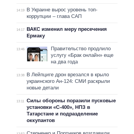
В Украине вырос уровень топ-
14:19
коррупции – глава САП
ВАКС изменил меру пресечения
14:17
Ермаку
Правительство продлило
13:46
услугу «Брак онлайн» еще
на два года
В Лейпциге дрон врезался в крыло
13:38
украинского Ан-124: СМИ раскрыли
новые детали
Силы обороны поразили пусковые
13:11
установки «С-400», НПЗ в
Татарстане и подразделение
оккупантов
Стерненко и Портников возглавили
12:52