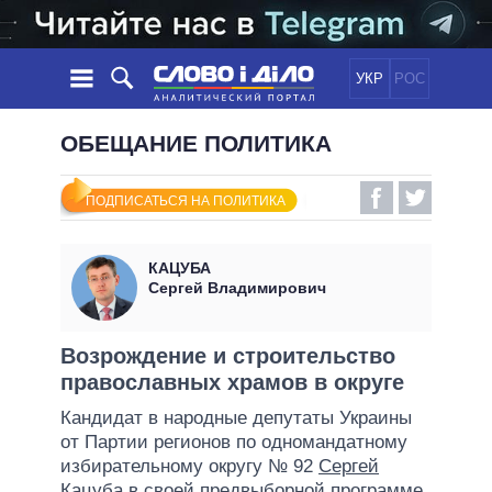
УКР
РОС
НОВОСТИ
ОБЕЩАНИЕ ПОЛИТИКА
ОБЕЩАНИЯ
ЛЕНТА
ПОЛИТИКА
ПОДПИСАТЬСЯ НА ПОЛИТИКА
СОБЫТИЯ
ЭКОНОМИКА
ПОЛИТИКИ
СТАТЬИ
ОБЩЕСТВО
КАЦУБА
ИНФОГРАФИКА
МНЕНИЯ
МИР
ВСЕ ПОЛИТИКИ
Сергей Владимирович
ОБЗОРЫ
ПРЕЗИДЕНТ И ОФИС
ВИДЕО
ДАЙДЖЕСТЫ
ВЕРХОВНАЯ РАДА
Возрождение и строительство
ПОДДЕРЖАТЬ
православных храмов в округе
КАБИНЕТ МИНИСТРОВ
ГЛАВЫ ОБЛАДМИНИСТРАЦИЙ
Кандидат в народные депутаты Украины
СРАВНЕНИЕ ПОЛИТИКОВ
от Партии регионов по одномандатному
МЭРЫ
избирательному округу № 92
Сергей
ВСЕ ПЕРСОНЫ
Кацуба
в своей предвыборной программе