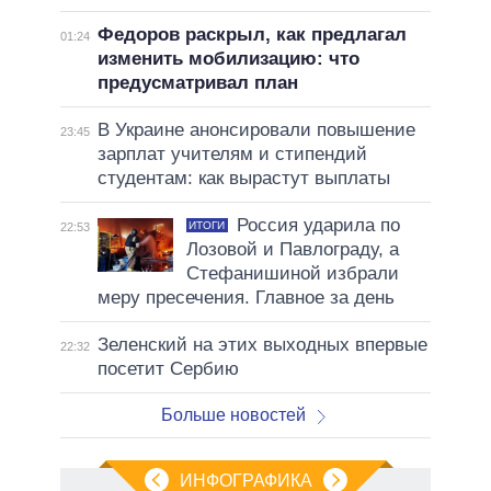
Федоров раскрыл, как предлагал
01:24
изменить мобилизацию: что
предусматривал план
В Украине анонсировали повышение
23:45
зарплат учителям и стипендий
студентам: как вырастут выплаты
Россия ударила по
ИТОГИ
22:53
Лозовой и Павлограду, а
Стефанишиной избрали
меру пресечения. Главное за день
Зеленский на этих выходных впервые
22:32
посетит Сербию
Больше новостей
ИНФОГРАФИКА