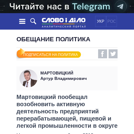
УКР
РОС
НОВОСТИ
ОБЕЩАНИЕ ПОЛИТИКА
ОБЕЩАНИЯ
ЛЕНТА
ПОЛИТИКА
ПОДПИСАТЬСЯ НА ПОЛИТИКА
СОБЫТИЯ
ЭКОНОМИКА
ПОЛИТИКИ
СТАТЬИ
ОБЩЕСТВО
МАРТОВИЦКИЙ
ИНФОГРАФИКА
МНЕНИЯ
МИР
ВСЕ ПОЛИТИКИ
Артур Владимирович
ОБЗОРЫ
ПРЕЗИДЕНТ И ОФИС
ВИДЕО
ДАЙДЖЕСТЫ
ВЕРХОВНАЯ РАДА
Мартовицкий пообещал
ПОДДЕРЖАТЬ
возобновить активную
КАБИНЕТ МИНИСТРОВ
деятельность предприятий
ГЛАВЫ ОБЛАДМИНИСТРАЦИЙ
СРАВНЕНИЕ ПОЛИТИКОВ
перерабатывающей, пищевой и
МЭРЫ
легкой промышленности в округе
ВСЕ ПЕРСОНЫ