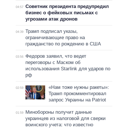
Советник президента предупредил
04:57
бизнес о фейковых письмах с
угрозами атак дронов
Трамп подписал указы,
04:39
ограничивающие право на
гражданство по рождению в США
Федоров заявил, что ведет
03:56
переговоры с Маском об
использования Starlink для ударов по
рф
«Нам тоже нужны ракеты»:
02:59
Трамп прокомментировал
запрос Украины на Patriot
Минобороны получит данные
01:59
украинцев из налоговой для сверки
воинского учета: что известно