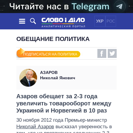
УКР
РОС
НОВОСТИ
ОБЕЩАНИЕ ПОЛИТИКА
ОБЕЩАНИЯ
ЛЕНТА
ПОЛИТИКА
ПОДПИСАТЬСЯ НА ПОЛИТИКА
СОБЫТИЯ
ЭКОНОМИКА
ПОЛИТИКИ
СТАТЬИ
ОБЩЕСТВО
АЗАРОВ
ИНФОГРАФИКА
МНЕНИЯ
МИР
ВСЕ ПОЛИТИКИ
Николай Янович
ОБЗОРЫ
ПРЕЗИДЕНТ И ОФИС
ВИДЕО
ДАЙДЖЕСТЫ
ВЕРХОВНАЯ РАДА
Азаров обещает за 2-3 года
ПОДДЕРЖАТЬ
увеличить товарооборот между
КАБИНЕТ МИНИСТРОВ
Украиной и Норвегией в 10 раз
ГЛАВЫ ОБЛАДМИНИСТРАЦИЙ
СРАВНЕНИЕ ПОЛИТИКОВ
30 ноября 2012 года Премьер-министр
МЭРЫ
Николай Азаров
высказал уверенность в
ВСЕ ПЕРСОНЫ