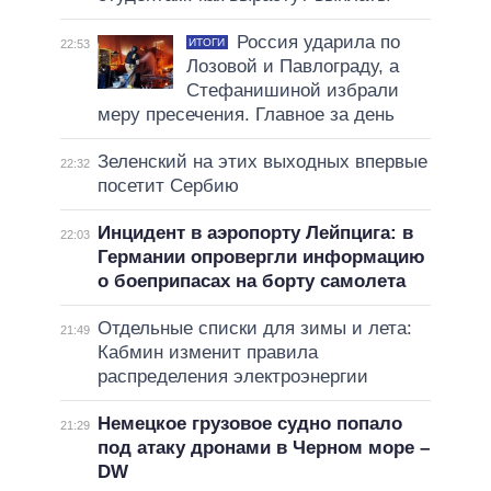
Россия ударила по
ИТОГИ
22:53
Лозовой и Павлограду, а
Стефанишиной избрали
меру пресечения. Главное за день
Зеленский на этих выходных впервые
22:32
посетит Сербию
Инцидент в аэропорту Лейпцига: в
22:03
Германии опровергли информацию
о боеприпасах на борту самолета
Отдельные списки для зимы и лета:
21:49
Кабмин изменит правила
распределения электроэнергии
Немецкое грузовое судно попало
21:29
под атаку дронами в Черном море –
DW