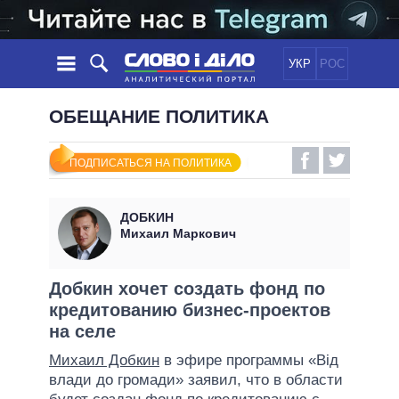
УКР
РОС
НОВОСТИ
ОБЕЩАНИЕ ПОЛИТИКА
ОБЕЩАНИЯ
ЛЕНТА
ПОЛИТИКА
ПОДПИСАТЬСЯ НА ПОЛИТИКА
СОБЫТИЯ
ЭКОНОМИКА
ПОЛИТИКИ
СТАТЬИ
ОБЩЕСТВО
ДОБКИН
ИНФОГРАФИКА
МНЕНИЯ
МИР
ВСЕ ПОЛИТИКИ
Михаил Маркович
ОБЗОРЫ
ПРЕЗИДЕНТ И ОФИС
ВИДЕО
ДАЙДЖЕСТЫ
ВЕРХОВНАЯ РАДА
Добкин хочет создать фонд по
ПОДДЕРЖАТЬ
кредитованию бизнес-проектов
КАБИНЕТ МИНИСТРОВ
на селе
ГЛАВЫ ОБЛАДМИНИСТРАЦИЙ
СРАВНЕНИЕ ПОЛИТИКОВ
Михаил Добкин
в эфире программы «Від
МЭРЫ
влади до громади» заявил, что в области
ВСЕ ПЕРСОНЫ