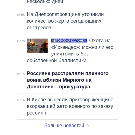
несколько дней
На Днепропетровщине уточнили
15:55
количество жертв сегодняшних
обстрелов
Охота на
АВТОРСКАЯ КОЛОНКА
15:28
«Искандер»: можно ли его
уничтожить без
собственной баллистики
Россияне расстреляли пленного
15:15
воина вблизи Мирного на
Донетчине – прокуратура
В Киеве вынесли приговор женщине,
15:14
взорвавшей авто военного по заказу
россиян
Больше новостей