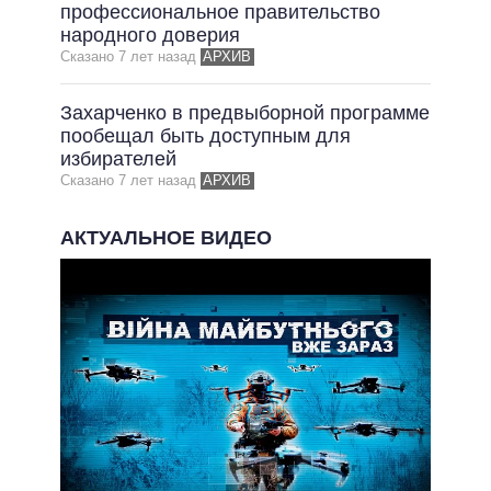
ОБЕЩАНИЯ В ПРОЦЕССЕ
профессиональное правительство
народного доверия
ВСЕ ОБЕЩАНИЯ
Сказано 7 лет назад
АРХИВ
АРХИВНЫЕ ОБЕЩАНИЯ
Захарченко в предвыборной программе
пообещал быть доступным для
избирателей
Сказано 7 лет назад
АРХИВ
АКТУАЛЬНОЕ ВИДЕО