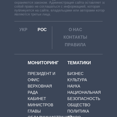
охраняются законом. Администрация сайта оставляет за
собой право не соглашаться с информацией, которая
публикуется на сайте, владельцами или авторами которой
являются третьи лица.
УКР
РОС
О НАС
КОНТАКТЫ
ПРАВИЛА
МОНИТОРИНГ
ТЕМАТИКИ
ПРЕЗИДЕНТ И
БИЗНЕС
ОФИС
КУЛЬТУРА
ВЕРХОВНАЯ
НАУКА
РАДА
НАЦИОНАЛЬНАЯ
КАБИНЕТ
БЕЗОПАСНОСТЬ
МИНИСТРОВ
ОБЩЕСТВО
ГЛАВЫ
ПОЛИТИКА