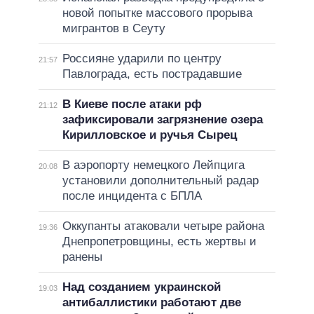
новой попытке массового прорыва
мигрантов в Сеуту
Россияне ударили по центру
21:57
Павлограда, есть пострадавшие
В Киеве после атаки рф
21:12
зафиксировали загрязнение озера
Кирилловское и ручья Сырец
В аэропорту немецкого Лейпцига
20:08
установили дополнительный радар
после инцидента с БПЛА
Оккупанты атаковали четыре района
19:36
Днепропетровщины, есть жертвы и
ранены
Над созданием украинской
19:03
антибаллистики работают две