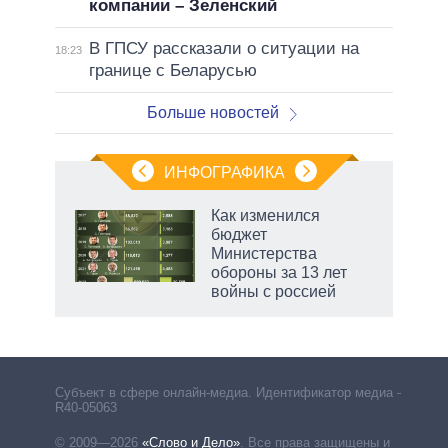
компании – Зеленский
В ГПСУ рассказали о ситуации на
18:23
границе с Беларусью
Больше новостей
ИНФОГРАФИКА
еля
Как изменился
бюджет
Министерства
обороны за 13 лет
войны с россией
рф
Субъект в сфере онлайн-медиа. Идентификатор медиа –
R40-05063
© 2009—2026
«Слово и Дело»
.
Все права защищены и