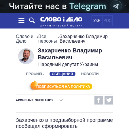
УКР
РОС
НОВОСТИ
Слово и
›
Все
›
Захарченко Владимир
Дело
персоны
Васильевич
ОБЕЩАНИЯ
ЛЕНТА
ПОЛИТИКА
Захарченко Владимир
Васильевич
СОБЫТИЯ
ЭКОНОМИКА
ПОЛИТИКИ
Народный депутат Украины
СТАТЬИ
ОБЩЕСТВО
ИНФОГРАФИКА
ПРОФИЛЬ
ОБЕЩАНИЯ
НОВОСТИ
МНЕНИЯ
МИР
ВСЕ ПОЛИТИКИ
ОБЗОРЫ
ПРЕЗИДЕНТ И ОФИС
ВИДЕО
ПОДПИСАТЬСЯ НА ПОЛИТИКА
ДАЙДЖЕСТЫ
ВЕРХОВНАЯ РАДА
ПОДДЕРЖАТЬ
КАБИНЕТ МИНИСТРОВ
АРХИВНЫЕ ОБЕЩАНИЯ
ГЛАВЫ ОБЛАДМИНИСТРАЦИЙ
ВЫПОЛНЕННЫЕ ОБЕЩАНИЯ
СРАВНЕНИЕ ПОЛИТИКОВ
МЭРЫ
Захарченко в предвыборной программе
НЕВЫПОЛНЕННЫЕ ОБЕЩАНИЯ
ВСЕ ПЕРСОНЫ
пообещал сформировать