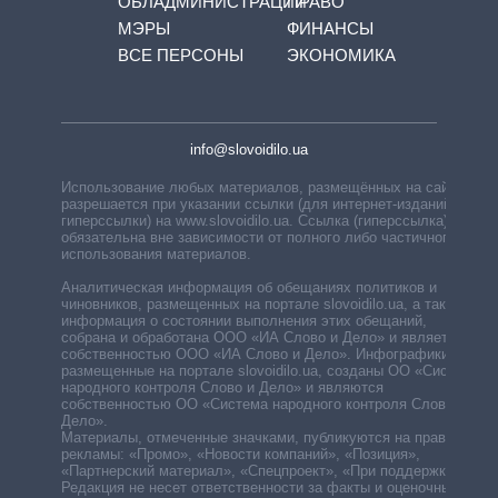
ОБЛАДМИНИСТРАЦИЙ
ПРАВО
МЭРЫ
ФИНАНСЫ
ВСЕ ПЕРСОНЫ
ЭКОНОМИКА
info@slovoidilo.ua
Использование любых материалов, размещённых на сайте,
разрешается при указании ссылки (для интернет-изданий —
гиперссылки) на www.slovoidilo.ua. Ссылка (гиперссылка)
обязательна вне зависимости от полного либо частичного
использования материалов.
Аналитическая информация об обещаниях политиков и
чиновников, размещенных на портале slovoidilo.ua, а также
информация о состоянии выполнения этих обещаний,
собрана и обработана ООО «ИА Слово и Дело» и является
собственностью ООО «ИА Слово и Дело». Инфографики,
размещенные на портале slovoidilo.ua, созданы ОО «Система
народного контроля Слово и Дело» и являются
собственностью ОО «Система народного контроля Слово и
Дело».
Материалы, отмеченные значками, публикуются на правах
рекламы: «Промо», «Новости компаний», «Позиция»,
«Партнерский материал», «Спецпроект», «При поддержке».
Редакция не несет ответственности за факты и оценочные