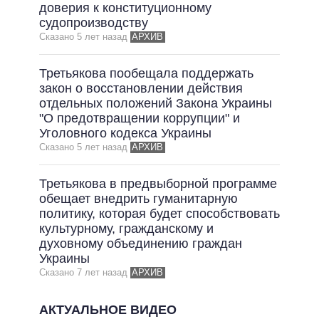
ОБЕЩАНИЯ В ПРОЦЕССЕ
доверия к конституционному
судопроизводству
ВСЕ ОБЕЩАНИЯ
Сказано 5 лет назад
АРХИВ
АРХИВНЫЕ ОБЕЩАНИЯ
Третьякова пообещала поддержать
закон о восстановлении действия
отдельных положений Закона Украины
"О предотвращении коррупции" и
Уголовного кодекса Украины
Сказано 5 лет назад
АРХИВ
Третьякова в предвыборной программе
обещает внедрить гуманитарную
политику, которая будет способствовать
культурному, гражданскому и
духовному объединению граждан
Украины
Сказано 7 лет назад
АРХИВ
АКТУАЛЬНОЕ ВИДЕО