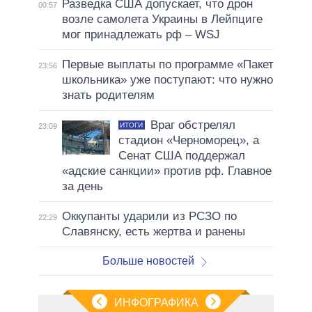
Разведка США допускает, что дрон
00:57
возле самолета Украины в Лейпциге
мог принадлежать рф – WSJ
Первые выплаты по программе «Пакет
23:56
школьника» уже поступают: что нужно
знать родителям
Враг обстрелял
ИТОГИ
23:09
стадион «Черноморец», а
Сенат США поддержал
«адские санкции» против рф. Главное
за день
Оккупанты ударили из РСЗО по
22:29
Славянску, есть жертва и ранены
Больше новостей
ИНФОГРАФИКА