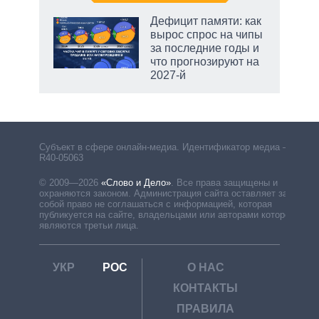
Дефицит памяти: как
вырос спрос на чипы
за последние годы и
что прогнозируют на
2027-й
Субъект в сфере онлайн-медиа. Идентификатор медиа –
R40-05063
© 2009—2026
«Слово и Дело»
.
Все права защищены и
охраняются законом. Администрация сайта оставляет за
собой право не соглашаться с информацией, которая
публикуется на сайте, владельцами или авторами которой
являются третьи лица.
УКР
РОС
О НАС
КОНТАКТЫ
ПРАВИЛА