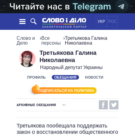
УКР
РОС
НОВОСТИ
Слово и
›
Все
›
Третьякова Галина
Дело
персоны
Николаевна
ОБЕЩАНИЯ
ЛЕНТА
ПОЛИТИКА
Третьякова Галина
Николаевна
СОБЫТИЯ
ЭКОНОМИКА
ПОЛИТИКИ
Народный депутат Украины
СТАТЬИ
ОБЩЕСТВО
ИНФОГРАФИКА
ПРОФИЛЬ
ОБЕЩАНИЯ
НОВОСТИ
МНЕНИЯ
МИР
ВСЕ ПОЛИТИКИ
ОБЗОРЫ
ПРЕЗИДЕНТ И ОФИС
ВИДЕО
ПОДПИСАТЬСЯ НА ПОЛИТИКА
ДАЙДЖЕСТЫ
ВЕРХОВНАЯ РАДА
ПОДДЕРЖАТЬ
КАБИНЕТ МИНИСТРОВ
АРХИВНЫЕ ОБЕЩАНИЯ
ГЛАВЫ ОБЛАДМИНИСТРАЦИЙ
ВЫПОЛНЕННЫЕ ОБЕЩАНИЯ
СРАВНЕНИЕ ПОЛИТИКОВ
МЭРЫ
Третьякова пообещала поддержать
НЕВЫПОЛНЕННЫЕ ОБЕЩАНИЯ
ВСЕ ПЕРСОНЫ
закон о восстановлении общественного