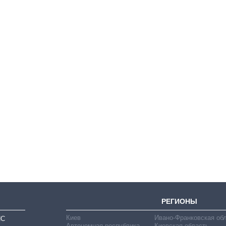
Восемь
массированных
ударов по Украине
за лето: Киев и
область стали
главной целью рф
РЕГИОНЫ
Киев
Ивано-Франковская об
ИС
Автономная республика
Киевская область