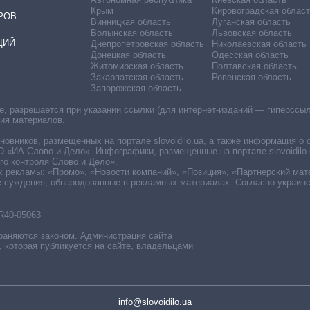
Крым
Кировоградская област
РОВ
Винницкая область
Луганская область
Волынская область
Львовская область
ЦИЙ
Днепропетровская область
Николаевская область
Донецкая область
Одесская область
Житомирская область
Полтавская область
Закарпатская область
Ровенская область
Запорожская область
 разрешается при указании ссылки (для интернет-изданий — гиперссылки
ния материалов.
овников, размещенных на портале slovoidilo.ua, а также информация о 
«ИА Слово и Дело». Инфографики, размещенные на портале slovoidilo.
о контроля Слово и Дело».
х рекламы: «Промо», «Новости компаний», «Позиция», «Партнерский мат
е суждения, обнародованные в рекламных материалах. Согласно украин
R40-05063
раняются законом. Администрация сайта
, которая публикуется на сайте, владельцами
info@slovoidilo.ua