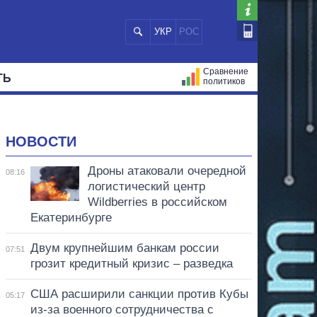
УКР
РОС
Сравнение
ТЬ
политиков
СТРАЦИЙ
МЭРЫ
ВСЕ ПЕРСОНЫ
НОВОСТИ
Дроны атаковали очередной
08:16
логистический центр
Wildberries в российском
Екатеринбурге
Двум крупнейшим банкам россии
07:51
грозит кредитный кризис – разведка
США расширили санкции против Кубы
05:17
из-за военного сотрудничества с