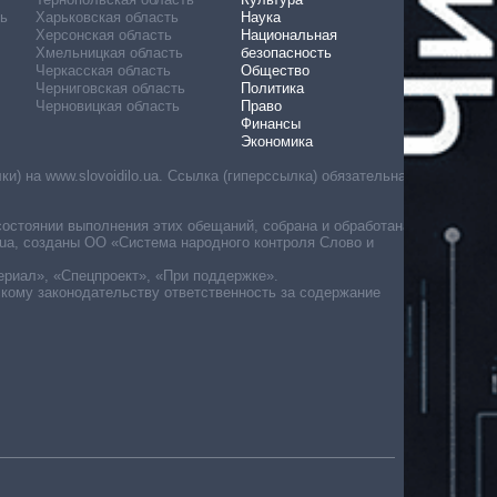
ь
Харьковская область
Наука
Херсонская область
Национальная
Хмельницкая область
безопасность
Черкасская область
Общество
Черниговская область
Политика
Черновицкая область
Право
Финансы
Экономика
) на www.slovoidilo.ua. Ссылка (гиперссылка) обязательна
состоянии выполнения этих обещаний, собрана и обработана
ua, созданы ОО «Система народного контроля Слово и
ериал», «Спецпроект», «При поддержке».
скому законодательству ответственность за содержание