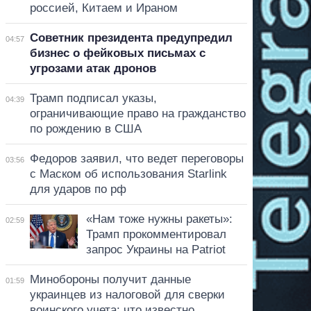
россией, Китаем и Ираном
Советник президента предупредил
04:57
бизнес о фейковых письмах с
угрозами атак дронов
Трамп подписал указы,
04:39
ограничивающие право на гражданство
по рождению в США
Федоров заявил, что ведет переговоры
03:56
с Маском об использования Starlink
для ударов по рф
«Нам тоже нужны ракеты»:
02:59
Трамп прокомментировал
запрос Украины на Patriot
Минобороны получит данные
01:59
украинцев из налоговой для сверки
воинского учета: что известно