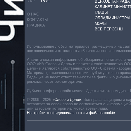
УКР
РОС
ВЕРХОВНАЯ РАДА
КАБИНЕТ МИНИСТ
ГЛАВЫ
О НАС
ОБЛАДМИНИСТРА
КОНТАКТЫ
МЭРЫ
ПРАВИЛА
ВСЕ ПЕРСОНЫ
Использование любых материалов, размещённых на сайте,
вне зависимости от полного либо частичного использова
Аналитическая информация об обещаниях политиков и чин
ООО «ИА Слово и Дело» и является собственностью ООО 
Дело» и являются собственностью ОО «Система народног
Материалы, отмеченные значками, публикуются на права
Редакция не несет ответственности за факты и оценочны
рекламы несет рекламодатель.
Субъект в сфере онлайн-медиа. Идентификатор медиа – 
© 2009—2026
«Слово и Дело»
.
Все права защищены и ох
оставляет за собой право не соглашаться с информацией
или авторами которой являются третьи лица.
Настройки конфиденциальности и файлов cookie