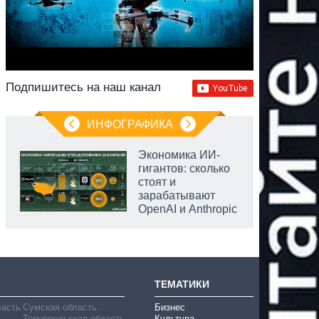
Подпишитесь на наш канал
ИНФОГРАФИКА
Экономика ИИ-
гигантов: сколько
стоят и
зарабатывают
OpenAI и Anthropic
ТЕМАТИКИ
ласть
Сумская область
Бизнес
Тернопольская область
Культура