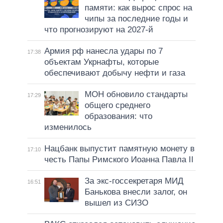
памяти: как вырос спрос на
чипы за последние годы и
что прогнозируют на 2027-й
Армия рф нанесла удары по 7
17:38
объектам Укрнафты, которые
обеспечивают добычу нефти и газа
МОН обновило стандарты
17:29
общего среднего
образования: что
изменилось
Нацбанк выпустит памятную монету в
17:10
честь Папы Римского Иоанна Павла II
За экс-госсекретаря МИД
16:51
Банькова внесли залог, он
вышел из СИЗО