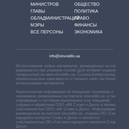
МИНИСТРОВ
ОБЩЕСТВО
ГЛАВЫ
ПОЛИТИКА
ОБЛАДМИНИСТРАЦИЙ
ПРАВО
МЭРЫ
ФИНАНСЫ
ВСЕ ПЕРСОНЫ
ЭКОНОМИКА
info@slovoidilo.ua
Использование любых материалов, размещённых на сайте,
разрешается при указании ссылки (для интернет-изданий —
гиперссылки) на www.slovoidilo.ua. Ссылка (гиперссылка)
обязательна вне зависимости от полного либо частичного
использования материалов.
Аналитическая информация об обещаниях политиков и
чиновников, размещенных на портале slovoidilo.ua, а также
информация о состоянии выполнения этих обещаний,
собрана и обработана ООО «ИА Слово и Дело» и является
собственностью ООО «ИА Слово и Дело». Инфографики,
размещенные на портале slovoidilo.ua, созданы ОО «Система
народного контроля Слово и Дело» и являются
собственностью ОО «Система народного контроля Слово и
Дело».