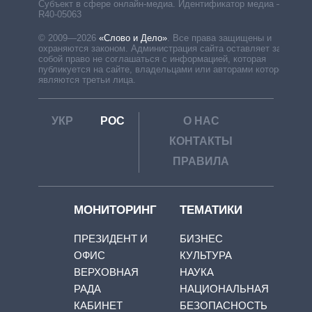
Субъект в сфере онлайн-медиа. Идентификатор медиа –
R40-05063
© 2009—2026
«Слово и Дело»
.
Все права защищены и
охраняются законом. Администрация сайта оставляет за
собой право не соглашаться с информацией, которая
публикуется на сайте, владельцами или авторами которой
являются третьи лица.
УКР
РОС
О НАС
КОНТАКТЫ
ПРАВИЛА
МОНИТОРИНГ
ТЕМАТИКИ
ПРЕЗИДЕНТ И
БИЗНЕС
ОФИС
КУЛЬТУРА
ВЕРХОВНАЯ
НАУКА
РАДА
НАЦИОНАЛЬНАЯ
КАБИНЕТ
БЕЗОПАСНОСТЬ