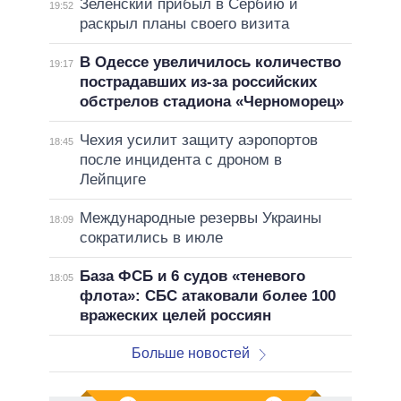
Зеленский прибыл в Сербию и
19:52
раскрыл планы своего визита
В Одессе увеличилось количество
19:17
пострадавших из-за российских
обстрелов стадиона «Черноморец»
Чехия усилит защиту аэропортов
18:45
после инцидента с дроном в
Лейпциге
Международные резервы Украины
18:09
сократились в июле
База ФСБ и 6 судов «теневого
18:05
флота»: СБС атаковали более 100
вражеских целей россиян
Больше новостей