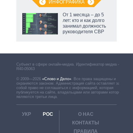
ИНФОГРАФИКА
От 1 месяца – до 5
лет: кто и как долго
занимал должность
руководителя СВР
Субъект в сфере онлайн-медиа. Идентификатор медиа –
R40-05063
© 2009—2026
«Слово и Дело»
.
Все права защищены и
охраняются законом. Администрация сайта оставляет за
собой право не соглашаться с информацией, которая
публикуется на сайте, владельцами или авторами которой
являются третьи лица.
УКР
РОС
О НАС
КОНТАКТЫ
ПРАВИЛА