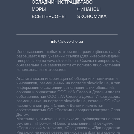
ОБЛАДМИНИСТРАЦИЙ
ПРАВО
МЭРЫ
ФИНАНСЫ
ВСЕ ПЕРСОНЫ
ЭКОНОМИКА
info@slovoidilo.ua
Использование любых материалов, размещённых на сайте,
разрешается при указании ссылки (для интернет-изданий —
гиперссылки) на www.slovoidilo.ua. Ссылка (гиперссылка)
обязательна вне зависимости от полного либо частичного
использования материалов.
Аналитическая информация об обещаниях политиков и
чиновников, размещенных на портале slovoidilo.ua, а также
информация о состоянии выполнения этих обещаний,
собрана и обработана ООО «ИА Слово и Дело» и является
собственностью ООО «ИА Слово и Дело». Инфографики,
размещенные на портале slovoidilo.ua, созданы ОО «Система
народного контроля Слово и Дело» и являются
собственностью ОО «Система народного контроля Слово и
Дело».
Материалы, отмеченные значками, публикуются на правах
рекламы: «Промо», «Новости компаний», «Позиция»,
«Партнерский материал», «Спецпроект», «При поддержке».
Редакция не несет ответственности за факты и оценочные