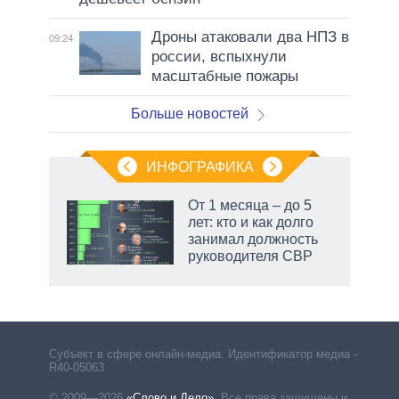
Дроны атаковали два НПЗ в
09:24
россии, вспыхнули
масштабные пожары
Больше новостей
ИНФОГРАФИКА
От 1 месяца – до 5
лет: кто и как долго
занимал должность
руководителя СВР
Субъект в сфере онлайн-медиа. Идентификатор медиа –
R40-05063
© 2009—2026
«Слово и Дело»
.
Все права защищены и