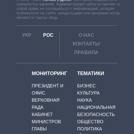
охраняются законом. Администрация сайта оставляет за
собой право не соглашаться с информацией, которая
публикуется на сайте, владельцами или авторами которой
являются третьи лица.
УКР
РОС
О НАС
КОНТАКТЫ
ПРАВИЛА
МОНИТОРИНГ
ТЕМАТИКИ
ПРЕЗИДЕНТ И
БИЗНЕС
ОФИС
КУЛЬТУРА
ВЕРХОВНАЯ
НАУКА
РАДА
НАЦИОНАЛЬНАЯ
КАБИНЕТ
БЕЗОПАСНОСТЬ
МИНИСТРОВ
ОБЩЕСТВО
ГЛАВЫ
ПОЛИТИКА