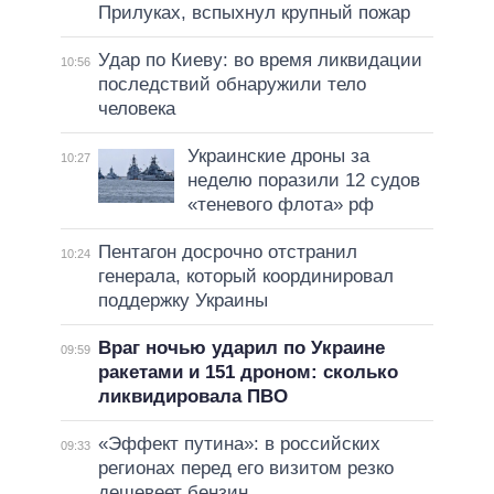
Прилуках, вспыхнул крупный пожар
Удар по Киеву: во время ликвидации
10:56
последствий обнаружили тело
человека
Украинские дроны за
10:27
неделю поразили 12 судов
«теневого флота» рф
Пентагон досрочно отстранил
10:24
генерала, который координировал
поддержку Украины
Враг ночью ударил по Украине
09:59
ракетами и 151 дроном: сколько
ликвидировала ПВО
«Эффект путина»: в российских
09:33
регионах перед его визитом резко
дешевеет бензин