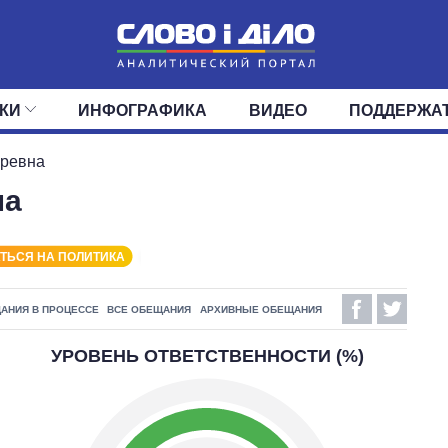
КИ
ИНФОГРАФИКА
ВИДЕО
ПОДДЕРЖА
ИС
ЛЕНТА
ВЕРХОВНАЯ РАДА
СОБЫТИЯ
СТАТЬИ
КАБИНЕТ МИНИСТРОВ
МНЕНИЯ
ОБЗОРЫ
ГЛАВЫ ОБЛАДМИНИ
ДАЙДЖЕСТЫ
оревна
на
ПОЛИТИКА
ДЕПУТАТЫ
ЭКОНОМИКА
КОМИТЕТЫ
ФРАКЦИИ
ОБЩЕСТВО
ОКРУГА
МИР
ТЬСЯ НА ПОЛИТИКА
АНИЯ В ПРОЦЕССЕ
ВСЕ ОБЕЩАНИЯ
АРХИВНЫЕ ОБЕЩАНИЯ
УРОВЕНЬ ОТВЕТСТВЕННОСТИ (%)