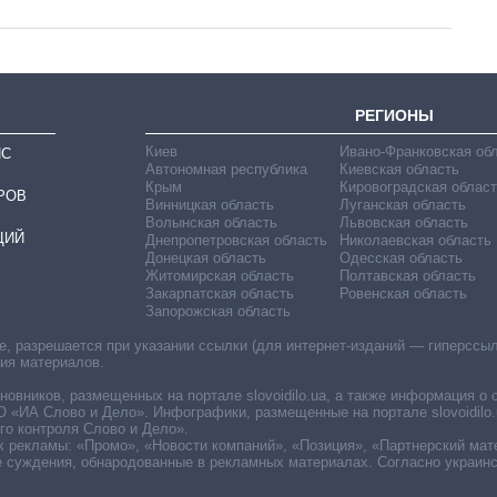
РЕГИОНЫ
Киев
Ивано-Франковская об
ИС
Автономная республика
Киевская область
Крым
Кировоградская област
РОВ
Винницкая область
Луганская область
Волынская область
Львовская область
ЦИЙ
Днепропетровская область
Николаевская область
Донецкая область
Одесская область
Житомирская область
Полтавская область
Закарпатская область
Ровенская область
Запорожская область
 разрешается при указании ссылки (для интернет-изданий — гиперссылки
ния материалов.
овников, размещенных на портале slovoidilo.ua, а также информация о 
«ИА Слово и Дело». Инфографики, размещенные на портале slovoidilo.
о контроля Слово и Дело».
х рекламы: «Промо», «Новости компаний», «Позиция», «Партнерский мат
е суждения, обнародованные в рекламных материалах. Согласно украин