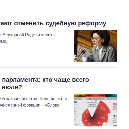
гают отменить судебную реформу
и Верховной Раде отменить
рме.
От 1 месяца – до 5
лет: кто и как долго
занимал
 парламента: кто чаще всего
должность
руководителя СВР
в июле?
05 законопроектов. Больше всего
очисленной фракции – «Блока