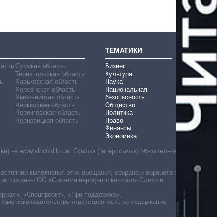
ТЕМАТИКИ
ласть
Сумская область
Бизнес
Тернопольская область
Культура
ь
Харьковская область
Наука
Херсонская область
Национальная
Хмельницкая область
безопасность
Черкасская область
Общество
Черниговская область
Политика
Черновицкая область
Право
Финансы
Экономика
) на www.slovoidilo.ua. Ссылка (гиперссылка) обязательна
состоянии выполнения этих обещаний, собрана и обработана
ua, созданы ОО «Система народного контроля Слово и
ериал», «Спецпроект», «При поддержке».
скому законодательству ответственность за содержание