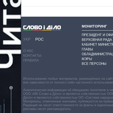
МОНИТОРИНГ
ПРЕЗИДЕНТ И ОФ
УКР
РОС
ВЕРХОВНАЯ РАДА
КАБИНЕТ МИНИСТ
ГЛАВЫ
О НАС
ОБЛАДМИНИСТРА
КОНТАКТЫ
МЭРЫ
ПРАВИЛА
ВСЕ ПЕРСОНЫ
Использование любых материалов, размещённых на сайте,
вне зависимости от полного либо частичного использова
Аналитическая информация об обещаниях политиков и чин
ООО «ИА Слово и Дело» и является собственностью ООО 
Дело» и являются собственностью ОО «Система народног
Материалы, отмеченные значками, публикуются на права
Редакция не несет ответственности за факты и оценочны
рекламы несет рекламодатель.