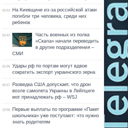
На Киевщине из-за российской атаки
02:53
погибли три человека, среди них
ребенок
Часть военных из полка
02:41
«Скала» начали переводить
в другие подразделения –
СМИ
Удары рф по портам могут вдвое
01:59
сократить экспорт украинского зерна
Разведка США допускает, что дрон
00:57
возле самолета Украины в Лейпциге
мог принадлежать рф – WSJ
Первые выплаты по программе «Пакет
23:56
школьника» уже поступают: что нужно
знать родителям