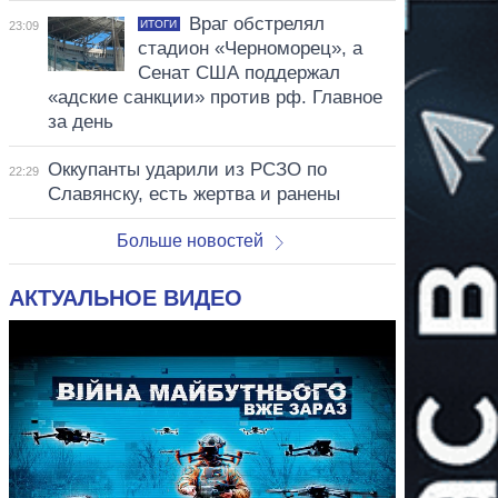
Враг обстрелял
ИТОГИ
23:09
стадион «Черноморец», а
Сенат США поддержал
«адские санкции» против рф. Главное
за день
Оккупанты ударили из РСЗО по
22:29
Славянску, есть жертва и ранены
Больше новостей
АКТУАЛЬНОЕ ВИДЕО