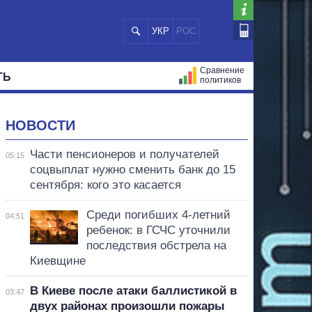
УКР
РОС
Сравнение
ТЬ
политиков
СТРАЦИЙ
МЭРЫ
ВСЕ ПЕРСОНЫ
НОВОСТИ
Части пенсионеров и получателей
05:15
соцвыплат нужно сменить банк до 15
сентября: кого это касается
Среди погибших 4-летний
04:51
ребенок: в ГСЧС уточнили
последствия обстрела на
Киевщине
В Киеве после атаки баллистикой в
03:47
двух районах произошли пожары