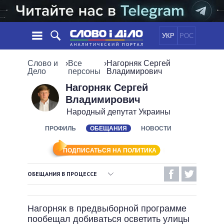
УКР
РОС
НОВОСТИ
Слово и
›
Все
›
Нагорняк Сергей
Дело
персоны
Владимирович
ОБЕЩАНИЯ
ЛЕНТА
ПОЛИТИКА
Нагорняк Сергей
Владимирович
СОБЫТИЯ
ЭКОНОМИКА
ПОЛИТИКИ
Народный депутат Украины
СТАТЬИ
ОБЩЕСТВО
ИНФОГРАФИКА
ПРОФИЛЬ
ОБЕЩАНИЯ
НОВОСТИ
МНЕНИЯ
МИР
ВСЕ ПОЛИТИКИ
ОБЗОРЫ
ПРЕЗИДЕНТ И ОФИС
ВИДЕО
ПОДПИСАТЬСЯ НА ПОЛИТИКА
ДАЙДЖЕСТЫ
ВЕРХОВНАЯ РАДА
ПОДДЕРЖАТЬ
КАБИНЕТ МИНИСТРОВ
ОБЕЩАНИЯ В ПРОЦЕССЕ
ГЛАВЫ ОБЛАДМИНИСТРАЦИЙ
ВЫПОЛНЕННЫЕ ОБЕЩАНИЯ
СРАВНЕНИЕ ПОЛИТИКОВ
МЭРЫ
Нагорняк в предвыборной программе
НЕВЫПОЛНЕННЫЕ ОБЕЩАНИЯ
ВСЕ ПЕРСОНЫ
пообещал добиваться осветить улицы